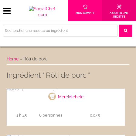
MON COMPTE
AJOUTER UNE
RECETTE
Home
»
Rôti de porc
Ingrédient " Rôti de porc "
Rôti de porc en cocotte
MereMichele
1 h 45
6 personnes
0.0/5
Rôti de porc