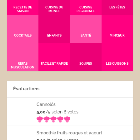
RECETTE DE
CUISINE DU
CUISINE
LES FÊTES
SAISON
MONDE
RÉGIONALE
COCKTAILS
ENFANTS
SANTÉ
MINCEUR
REPAS
FACILE ET RAPIDE
SOUPES
LES CUISSONS
MUSCULATION
Évaluations
Cannelés
5,00
/5 selon 6
votes
Smoothie fruits rouges et yaourt