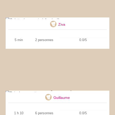
Galette de sarrasin à l’andouille
Ziva
5 min
2 personnes
0.0/5
Pain de courgettes au parmesan
Guillaume
1 h 10
6 personnes
0.0/5