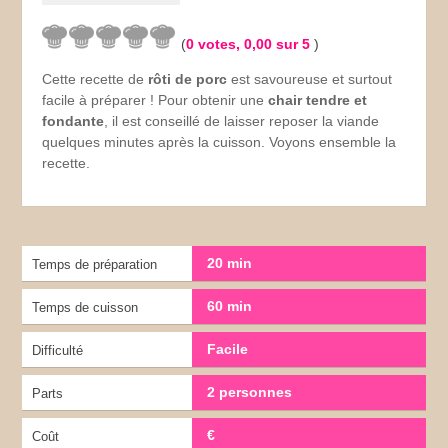
(
0
votes,
0,00
sur 5
)
Cette recette de
rôti de porc
est savoureuse et surtout
facile à préparer ! Pour obtenir une
chair tendre et
fondante
, il est conseillé de laisser reposer la viande
quelques minutes après la cuisson. Voyons ensemble la
recette.
20 min
Temps de préparation
60 min
Temps de cuisson
Facile
Difficulté
2 personnes
Parts
€
Coût