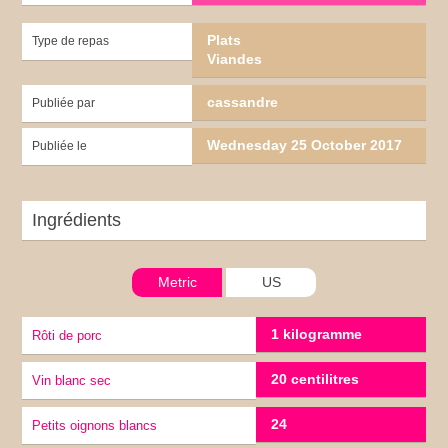
Plats
Type de repas
Viandes
cassandre
Publiée par
Wednesday 25 October 2017
Publiée le
Ingrédients
Metric
US
1 kilogramme
Rôti de porc
20 centilitres
vin blanc sec
24
petits oignons blancs