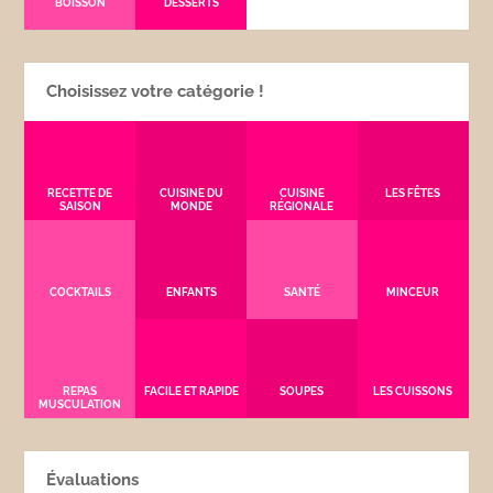
BOISSON
DESSERTS
Choisissez votre catégorie !
RECETTE DE
CUISINE DU
CUISINE
LES FÊTES
SAISON
MONDE
RÉGIONALE
COCKTAILS
ENFANTS
SANTÉ
MINCEUR
REPAS
FACILE ET RAPIDE
SOUPES
LES CUISSONS
MUSCULATION
Évaluations