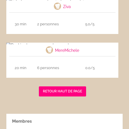
Ziva
30 min
2 personnes
5.0/5
Roulés de saumon au beurre de cresson
MereMichele
20 min
6 personnes
0.0/5
RETOUR HAUT DE PAGE
Membres