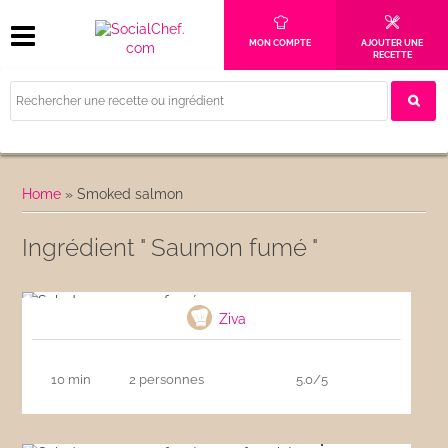
MON COMPTE
AJOUTER UNE
RECETTE
Home
»
Smoked salmon
Ingrédient " Saumon fumé "
Salade au saumon fumé
Ziva
10 min
2 personnes
5.0/5
Salade au saumon fumé et oeuf poché