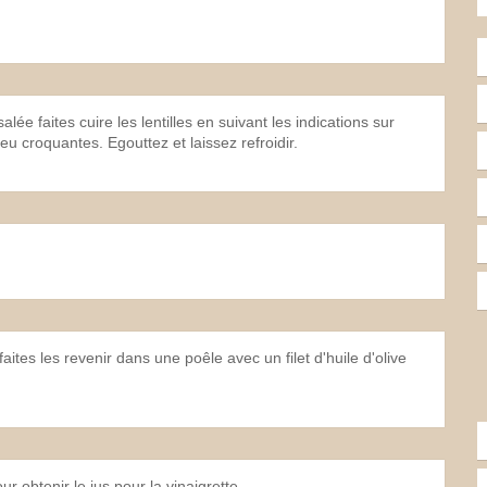
ée faites cuire les lentilles en suivant les indications sur
peu croquantes. Egouttez et laissez refroidir.
ites les revenir dans une poêle avec un filet d'huile d'olive
 obtenir le jus pour la vinaigrette.