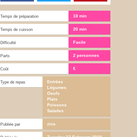
10 min
Temps de préparation
20 min
Temps de cuisson
Facile
Difficulté
2 personnes
Parts
€
Coût
Entrées
Type de repas
Légumes
Oeufs
Plats
Poissons
Salades
ziva
Publiée par