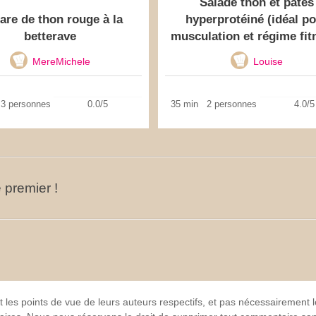
Salade thon et pâtes
tare de thon rouge à la
hyperprotéiné (idéal p
betterave
musculation et régime fit
MereMichele
Louise
3 personnes
0.0/5
35 min
2 personnes
4.0/5
 premier !
t les points de vue de leurs auteurs respectifs, et pas nécessairement