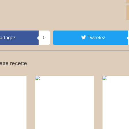
artagez
Tweetez
0
tte recette