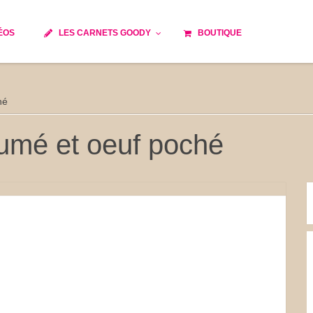
ÉOS
LES CARNETS GOODY
BOUTIQUE
ils
Temps de cuisson
Minceur
hé
Spécialité culinaire
e du monde
Recettes saisonnières
umé et oeuf poché
Les astuces Goody
 française traditionnelle
Repas musculation
s
Robots multifonctions
et rapide
Healthy
issons
Les soupes
tes