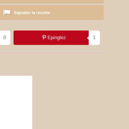
Signaler la recette
Epinglez
0
1