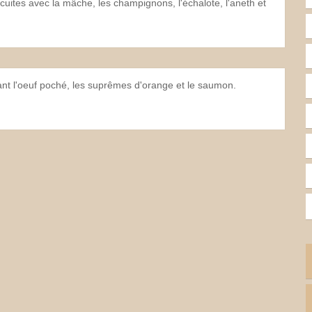
cuites avec la mâche, les champignons, l'échalote, l'aneth et
ant l'oeuf poché, les suprêmes d'orange et le saumon.