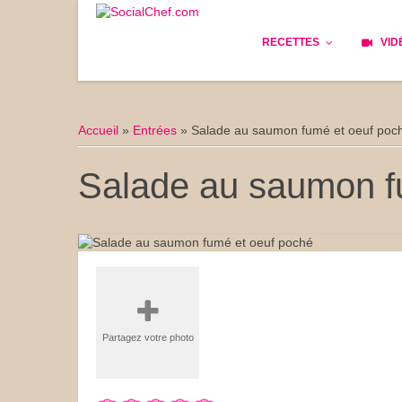
RECETTES
VID
Les bases
Cockta
Accueil
»
Entrées
»
Salade au saumon fumé et oeuf poc
Le Pain
Cuisin
Salade au saumon f
Apéritifs
Cuisine
Déjeuner
Enfant
Entrées
Facile 
Plats
Les Cu
Partagez votre photo
Goûter
Les Fê
Desserts