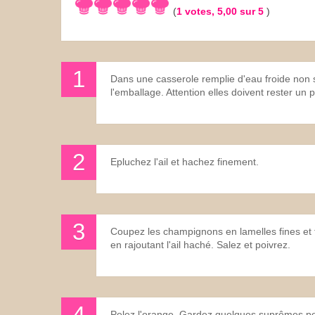
(
1
votes,
5,00
sur 5
)
Les sauces
Boissons
Dans une casserole remplie d'eau froide non sal
l'emballage. Attention elles doivent rester un 
Epluchez l'ail et hachez finement.
Coupez les champignons en lamelles fines et fa
en rajoutant l'ail haché. Salez et poivrez.
Pelez l'orange. Gardez quelques suprêmes pour