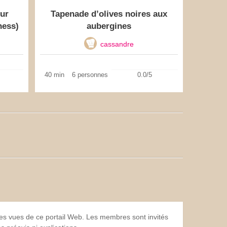
our
Tapenade d’olives noires aux
ness)
aubergines
cassandre
40 min
6 personnes
0.0/5
 les vues de ce portail Web. Les membres sont invités