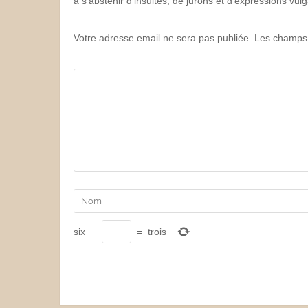
à s'abstenir d'insultes, de jurons et d'expressions vu
Votre adresse email ne sera pas publiée. Les champs 
six
−
=
trois