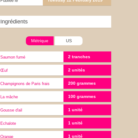
Tuesday 12 February 2019
Publiée le
Ingrédients
Métrique
US
2 tranches
Saumon fumé
2 unités
œuf
200 grammes
champignons de Paris frais
100 grammes
La mâche
1 unité
gousse d'ail
1 unité
Echalote
1 unité
orange