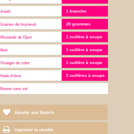
1 branche
Aneth
20 grammes
graines de tournesol
1 cuillère à soupe
moutarde de Dijon
1 cuillère à soupe
miel
1 cuillère à soupe
vinaigre de cidre
2 cuillères à soupe
Huile d'olive
Beurre sans sel
Ajouter aux favoris
Imprimer la recette