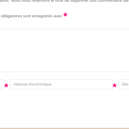
lgaires. Nous nous réservons le droit de supprimer tout commentaire sans
*
obligatoires sont enregistrés avec
*
*