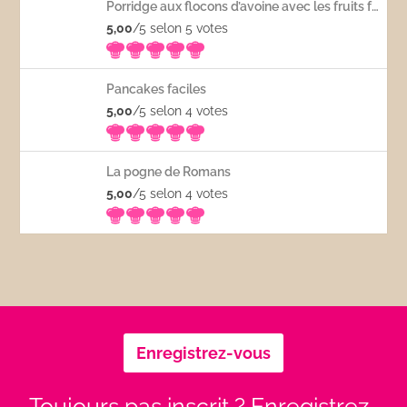
Porridge aux flocons d’avoine avec les fruits frais
5,00
/5 selon 5
votes
Pancakes faciles
5,00
/5 selon 4
votes
La pogne de Romans
5,00
/5 selon 4
votes
Enregistrez-vous
Toujours pas inscrit ? Enregistrez-