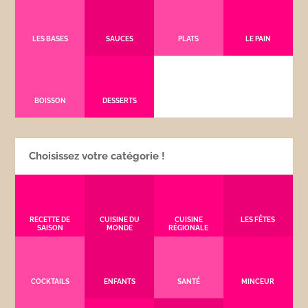
LES BASES
SAUCES
PLATS
LE PAIN
BOISSON
DESSERTS
Choisissez votre catégorie !
RECETTE DE
CUISINE DU
CUISINE
LES FÊTES
SAISON
MONDE
RÉGIONALE
COCKTAILS
ENFANTS
SANTÉ
MINCEUR