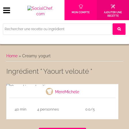
MON COMPTE
AJOUTER UNE
RECETTE
Home
»
Creamy yogurt
Ingrédient " Yaourt velouté "
Cannelés au basilic
MereMichele
40 min
4 personnes
0.0/5