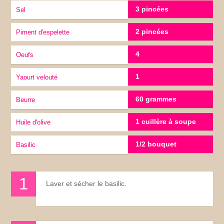
3 pincées
sel
2 pincées
Piment d'espelette
4
Oeufs
1
Yaourt velouté
60 grammes
Beurre
1 cuillère à soupe
Huile d'olive
1/2 bouquet
Basilic
Laver et sécher le basilic.