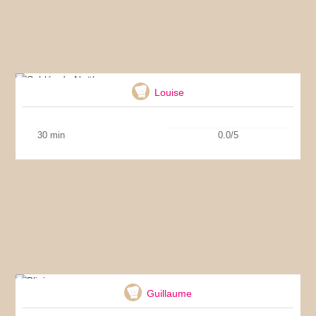
Sablés de Noël
Louise
30 min
0.0/5
Blinis
Guillaume