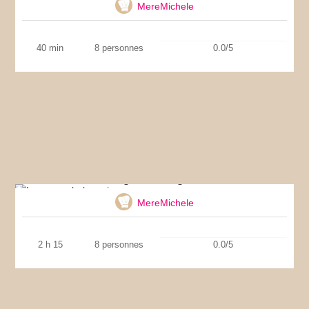
MereMichele
40 min
8 personnes
0.0/5
Lasagnes bolognaise
MereMichele
2 h 15
8 personnes
0.0/5