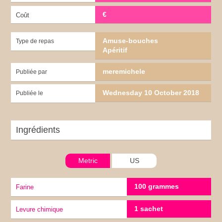
€
Coût
Amuse-bouches
Type de repas
Apéritif
meremichele
Publiée par
Wednesday 10 October 2018
Publiée le
Ingrédients
Metric
US
100 grammes
Farine
1 sachet
Levure chimique