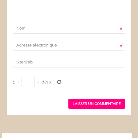
*
*
1
+
=
deux