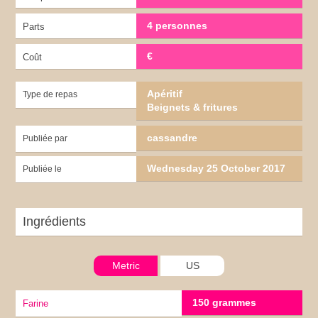
4 personnes
Parts
€
Coût
Apéritif
Type de repas
Beignets & fritures
cassandre
Publiée par
Wednesday 25 October 2017
Publiée le
Ingrédients
Metric
US
150 grammes
Farine