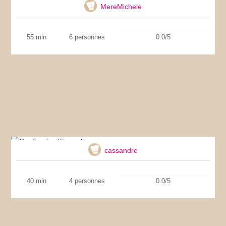
MereMichele
55 min
6 personnes
0.0/5
Gaufres traditionnelles
cassandre
40 min
4 personnes
0.0/5