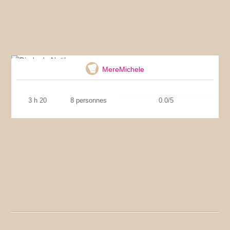
Dinde de Noël
MereMichele
3 h 20
8 personnes
0.0/5