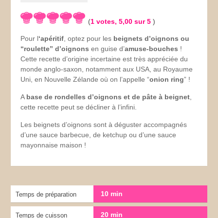
(
1
votes,
5,00
sur 5
)
Pour l
‘apéritif
, optez pour les
beignets d’oignons ou
“roulette” d’oignons
en guise d’
amuse-bouches
!
Cette recette d’origine incertaine est très appréciée du
monde anglo-saxon, notamment aux USA, au Royaume
Uni, en Nouvelle Zélande où on l’appelle “
onion ring
” !
A
base de rondelles d’oignons et de pâte à beignet
,
cette recette peut se décliner à l’infini.
Les beignets d’oignons sont à déguster accompagnés
d’une sauce barbecue, de ketchup ou d’une sauce
mayonnaise maison !
10 min
Temps de préparation
20 min
Temps de cuisson