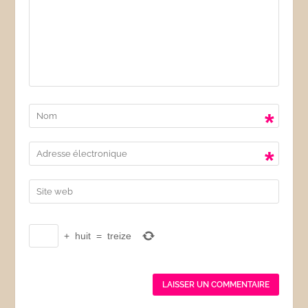
*
*
+
huit
=
treize