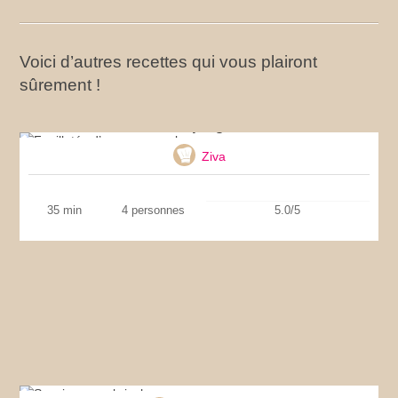
Voici d’autres recettes qui vous plairont
sûrement !
Feuilletés d’asperges au bacon
Ziva
35 min
4 personnes
5.0/5
Saucisson en brioche