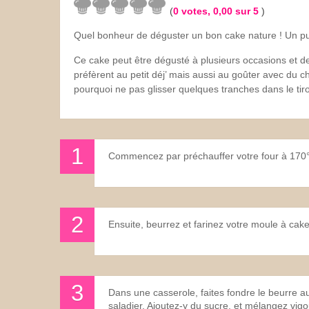
(
0
votes,
0,00
sur 5
)
Les sauces
Quel bonheur de déguster un bon cake nature ! Un pur
Boissons
Ce cake peut être dégusté à plusieurs occasions et d
préfèrent au petit déj’ mais aussi au goûter avec du c
pourquoi ne pas glisser quelques tranches dans le tiro
Commencez par préchauffer votre four à 170°C
Ensuite, beurrez et farinez votre moule à cake
Dans une casserole, faites fondre le beurre a
saladier. Ajoutez-y du sucre, et mélangez vi