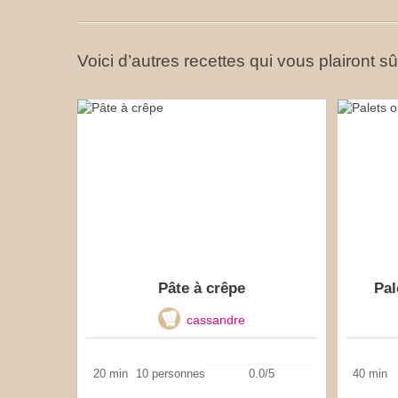
Voici d’autres recettes qui vous plairont s
Pâte à crêpe
Pal
cassandre
20 min
10 personnes
0.0/5
40 min