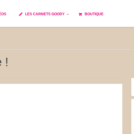
ÉOS
LES CARNETS GOODY
BOUTIQUE
ils
Temps de cuisson
Minceur
Spécialité culinaire
e du monde
Recettes saisonnières
 !
Les astuces Goody
 française traditionnelle
Repas musculation
s
Robots multifonctions
et rapide
Healthy
issons
Les soupes
tes