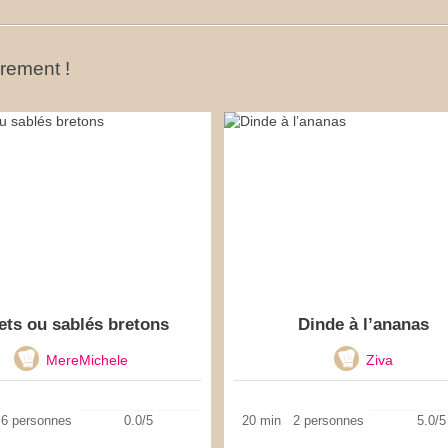
ûrement !
ets ou sablés bretons
Dinde à l’ananas
MereMichele
Ziva
6 personnes
0.0/5
20 min
2 personnes
5.0/5