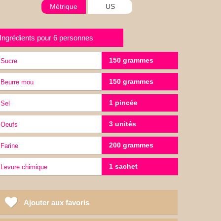
Métrique
US
Ingrédients pour 6 personnes
150 grammes
Sucre
150 grammes
Beurre mou
1 pincée
sel
3 unités
Oeufs
200 grammes
Farine
1 sachet
Levure chimique
Ajouter aux favoris