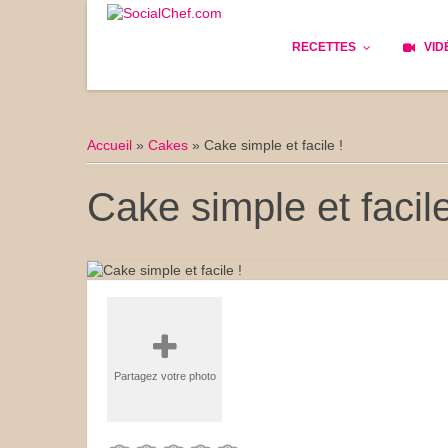
RECETTES
VID
Les bases
Cockta
Accueil
»
Cakes
»
Cake simple et facile !
Le Pain
Cuisin
Cake simple et facile
Apéritifs
Cuisine
Déjeuner
Enfant
Entrées
Facile 
Plats
Les Cu
Partagez votre photo
Goûter
Les Fê
Desserts