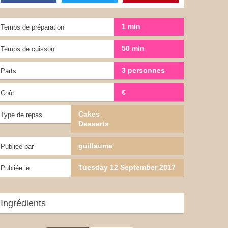
1 min
Temps de préparation
50 min
Temps de cuisson
3 personnes
Parts
€
Coût
Cakes
Type de repas
Desserts
guillaume
Publiée par
Tuesday 12 September 2017
Publiée le
Ingrédients