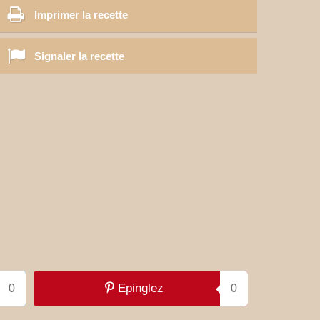
Imprimer la recette
Signaler la recette
Epinglez
0
0