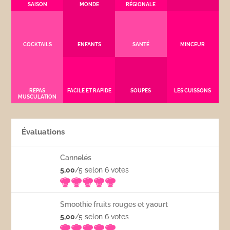
SAISON
MONDE
RÉGIONALE
COCKTAILS
ENFANTS
SANTÉ
MINCEUR
REPAS
FACILE ET RAPIDE
SOUPES
LES CUISSONS
MUSCULATION
Évaluations
Cannelés
5,00
/5 selon 6
votes
Smoothie fruits rouges et yaourt
5,00
/5 selon 6
votes