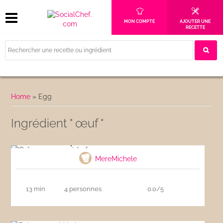
MON COMPTE
AJOUTER UNE
RECETTE
Home
»
Egg
Ingrédient " œuf "
Crêpes comme à la ferme
MereMichele
13 min
4 personnes
0.0/5
Palets ou sablés bretons