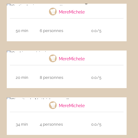
Gratin de riz aux courgettes
MereMichele
50 min
6 personnes
0.0/5
Cookies américains
MereMichele
20 min
8 personnes
0.0/5
Biscuits de Noël à la cannelle
MereMichele
34 min
4 personnes
0.0/5