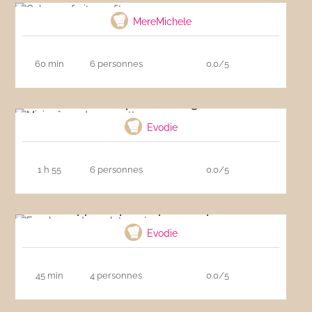
MereMichele
60 min
6 personnes
0.0/5
Mini crêpes de courgette
Evodie
1 h 55
6 personnes
0.0/5
Escaloppe de poulet pané au parmesan
Evodie
45 min
4 personnes
0.0/5