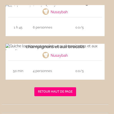
Quiche aux épinards et au fromage
Nusaybah
1 h 45
6 personnes
0.0/5
Quiche lorraine aux poulets, aux
champignons et aux brocolis
Nusaybah
50 min
4 personnes
0.0/5
RETOUR HAUT DE PAGE