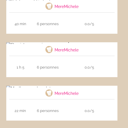
MereMichele
40 min
6 personnes
0.0/5
Flamiche aux poireaux
MereMichele
1 h 5
6 personnes
0.0/5
Moelleux au chocolat
MereMichele
22 min
6 personnes
0.0/5
Cake aux fruits confits