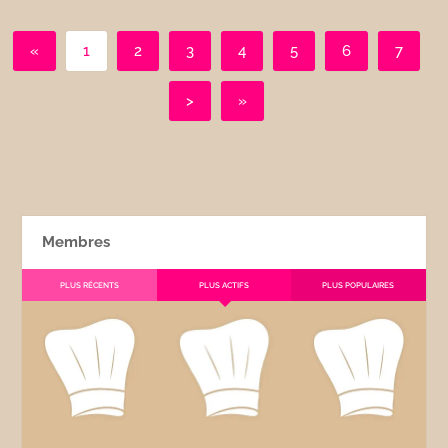
«
1
2
3
4
5
6
7
>
»
Membres
PLUS RÉCENTS
PLUS ACTIFS
PLUS POPULAIRES