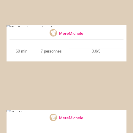
Profiteroles au chocolat
MereMichele
60 min
7 personnes
0.0/5
Cookies
MereMichele