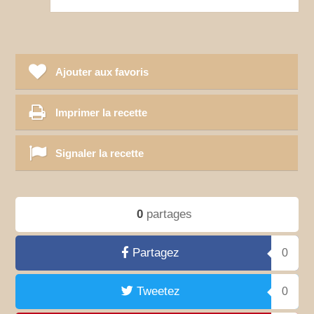
Ajouter aux favoris
Imprimer la recette
Signaler la recette
0
partages
Partagez
0
Tweetez
0