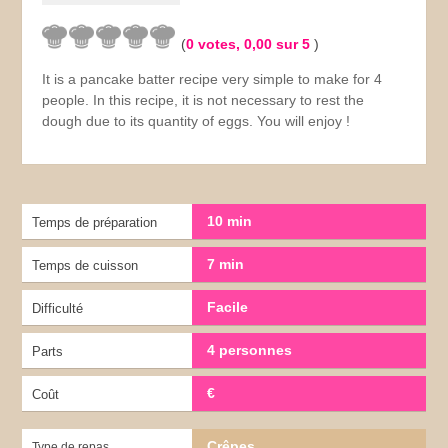
(
0
votes,
0,00
sur 5
)
It is a pancake batter recipe very simple to make for 4
people.
In this recipe, it is not necessary to rest the
dough due to its quantity of eggs.
You will enjoy !
10 min
Temps de préparation
7 min
Temps de cuisson
Facile
Difficulté
4 personnes
Parts
€
Coût
Crêpes
Type de repas