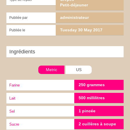
Petit-déjeuner
administrateur
Publiée par
Tuesday 30 May 2017
Publiée le
Ingrédients
Metric
US
250 grammes
Farine
500 millilitres
lait
1 pincée
sel
2 cuillères à soupe
Sucre