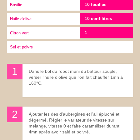
10 feuilles
Basilic
10 centilitres
Huile d'olive
1
Citron vert
sel et poivre
Dans le bol du robot muni du batteur souple,
verser l'huile d'olive que l'on fait chauffer 1mn à
160°C.
Ajouter les dés d'aubergines et l'ail épluché et
dégermé. Régler le variateur de vitesse sur
mélange, vitesse 0 et faire caraméliser durant
4mn après avoir salé et poivré.