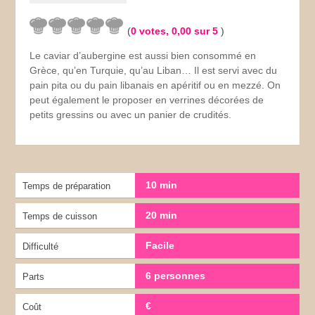
(
0
votes,
0,00
sur 5
)
Le caviar d’aubergine est aussi bien consommé en
Grèce, qu’en Turquie, qu’au Liban… Il est servi avec du
pain pita ou du pain libanais en apéritif ou en mezzé. On
peut également le proposer en verrines décorées de
petits gressins ou avec un panier de crudités.
10 min
Temps de préparation
20 min
Temps de cuisson
Facile
Difficulté
6 personnes
Parts
€
Coût