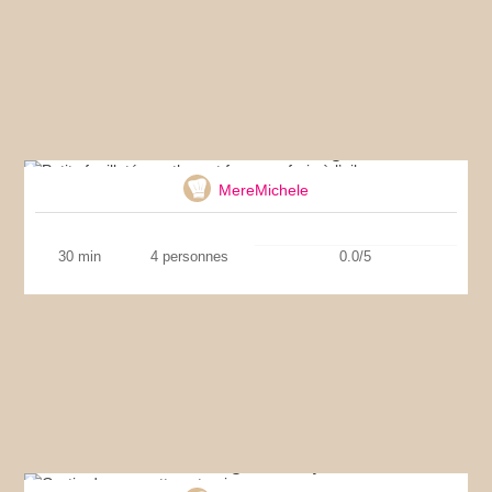
Petits feuilletés au thon et fromage frais à l’ail
MereMichele
30 min
4 personnes
0.0/5
Gratin de courgettes et poivrons