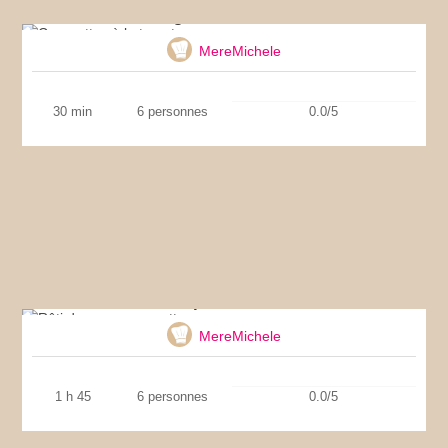
Courgettes à la tomate
MereMichele
30 min
6 personnes
0.0/5
Rôti de porc en cocotte
MereMichele
1 h 45
6 personnes
0.0/5