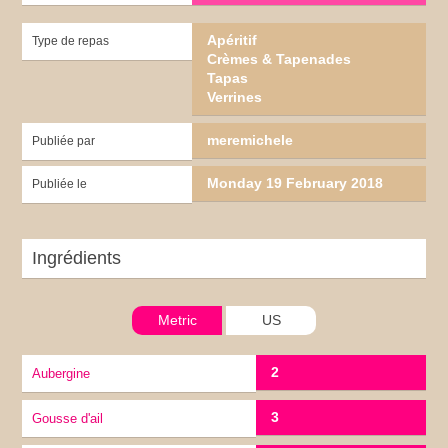
Apéritif
Type de repas
Crèmes & Tapenades
Tapas
Verrines
meremichele
Publiée par
Monday 19 February 2018
Publiée le
Ingrédients
Metric
US
2
Aubergine
3
gousse d'ail