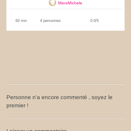
MereMichele
60 min
4 personnes
0.0/5
Personne n'a encore commenté , soyez le
premier !