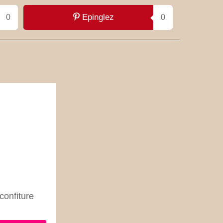
Epinglez
0
0
confiture