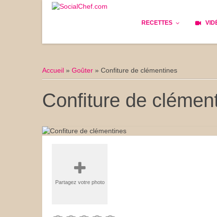
RECETTES
VID
Les bases
Cockta
Accueil
»
Goûter
»
Confiture de clémentines
Le Pain
Cuisin
Confiture de clémen
Apéritifs
Cuisine
Déjeuner
Enfant
Entrées
Facile 
Plats
Les Cu
Partagez votre photo
Goûter
Les Fê
Desserts