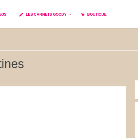
ÉOS
LES CARNETS GOODY
BOUTIQUE
ils
Temps de cuisson
Minceur
Spécialité culinaire
e du monde
Recettes saisonnières
tines
Les astuces Goody
 française traditionnelle
Repas musculation
s
Robots multifonctions
et rapide
Healthy
issons
Les soupes
tes