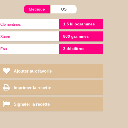
Métrique
US
1.5 kilogrammes
Clémentines
800 grammes
Sucre
2 décilitres
eau
Ajouter aux favoris
Imprimer la recette
Signaler la recette