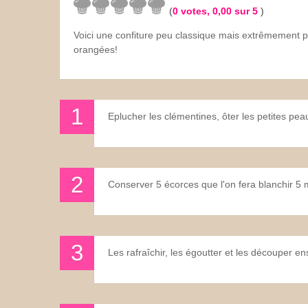
(
0
votes,
0,00
sur 5
)
Les sauces
Voici une confiture peu classique mais extrêmement 
orangées!
Boissons
Eplucher les clémentines, ôter les petites peau
Conserver 5 écorces que l'on fera blanchir 5 m
Les rafraîchir, les égoutter et les découper en