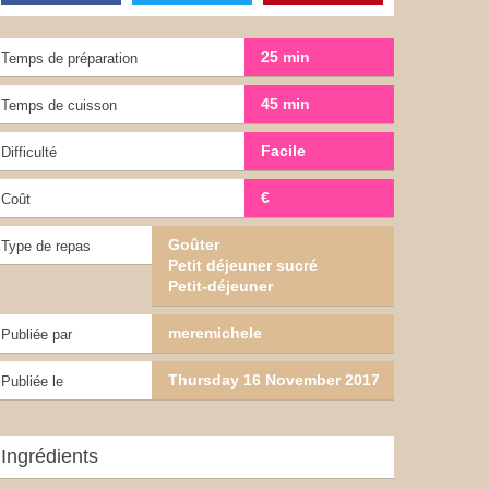
25 min
Temps de préparation
45 min
Temps de cuisson
Facile
Difficulté
€
Coût
Goûter
Type de repas
Petit déjeuner sucré
Petit-déjeuner
meremichele
Publiée par
Thursday 16 November 2017
Publiée le
Ingrédients