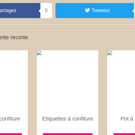
artagez
Tweetez
0
tte recette
confiture
Etiquettes à confiture
Pot à 