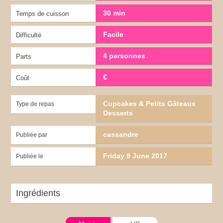
30 min
Temps de cuisson
Facile
Difficulté
4 personnes
Parts
€
Coût
Cupcakes & Petits Gâteaux
Type de repas
Desserts
cassandre
Publiée par
Friday 9 June 2017
Publiée le
Ingrédients