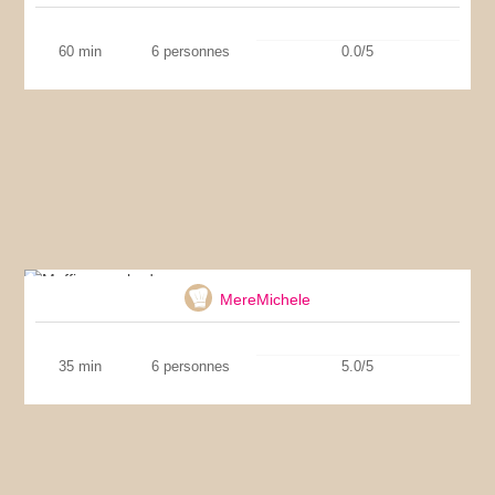
60 min
6 personnes
0.0/5
Muffins aux lardons
MereMichele
35 min
6 personnes
5.0/5