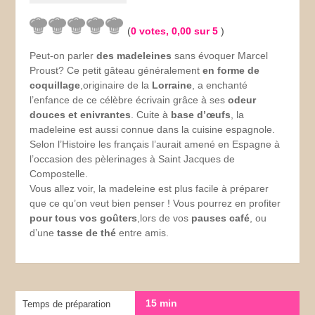
(
0
votes,
0,00
sur 5
)
Peut-on parler
des madeleines
sans évoquer Marcel
Proust? Ce petit gâteau généralement
en forme de
coquillage
,originaire de la
Lorraine
, a enchanté
l’enfance de ce célèbre écrivain grâce à ses
odeur
douces et enivrantes
. Cuite à
base d’œufs
, la
madeleine est aussi connue dans la cuisine espagnole.
Selon l’Histoire les français l’aurait amené en Espagne à
l’occasion des pèlerinages à Saint Jacques de
Compostelle.
Vous allez voir, la madeleine est plus facile à préparer
que ce qu’on veut bien penser ! Vous pourrez en profiter
pour tous vos goûters
,lors de vos
pauses café
, ou
d’une
tasse de thé
entre amis.
15 min
Temps de préparation