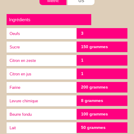
Metric
US
Ingrédients
3
Oeufs
150 grammes
Sucre
1
citron en zeste
1
citron en jus
200 grammes
Farine
8 grammes
Levure chimique
100 grammes
Beurre fondu
50 grammes
lait