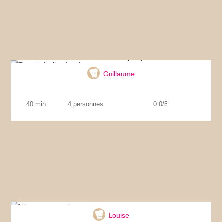
Donuts faciles à préparer
Guillaume
40 min
4 personnes
0.0/5
Flan au caramel
Louise