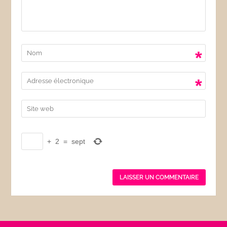
*
*
+
2
=
sept