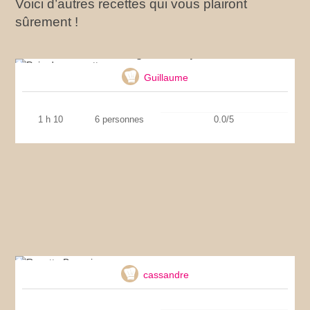
Voici d’autres recettes qui vous plairont
sûrement !
Pain de courgettes au parmesan
Guillaume
1 h 10
6 personnes
0.0/5
Recette Brownies
cassandre