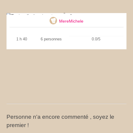
Terrine d’aubergine et mozzarella
MereMichele
1 h 40
6 personnes
0.0/5
Personne n'a encore commenté , soyez le
premier !