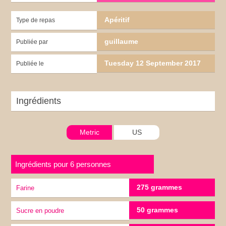
Apéritif
Type de repas
guillaume
Publiée par
Tuesday 12 September 2017
Publiée le
Ingrédients
Metric
US
Ingrédients pour 6 personnes
275 grammes
Farine
50 grammes
sucre en poudre