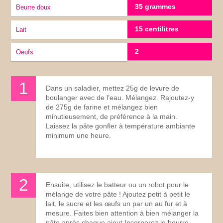
35 grammes
Beurre doux
15 centilitres
lait
2
Oeufs
Dans un saladier, mettez 25g de levure de
boulanger avec de l’eau. Mélangez. Rajoutez-y
de 275g de farine et mélangez bien
minutieusement, de préférence à la main.
Laissez la pâte gonfler à température ambiante
minimum une heure.
Ensuite, utilisez le batteur ou un robot pour le
mélange de votre pâte ! Ajoutez petit à petit le
lait, le sucre et les œufs un par un au fur et à
mesure. Faites bien attention à bien mélanger la
pâte après chaque ajout.Incorporez le beurre