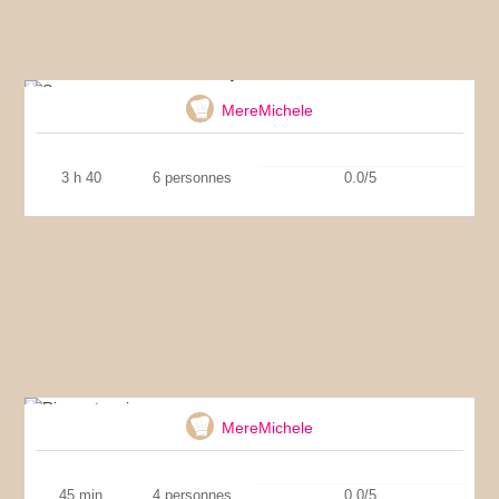
Soupe corse
MereMichele
3 h 40
6 personnes
0.0/5
Riz cantonais
MereMichele
45 min
4 personnes
0.0/5