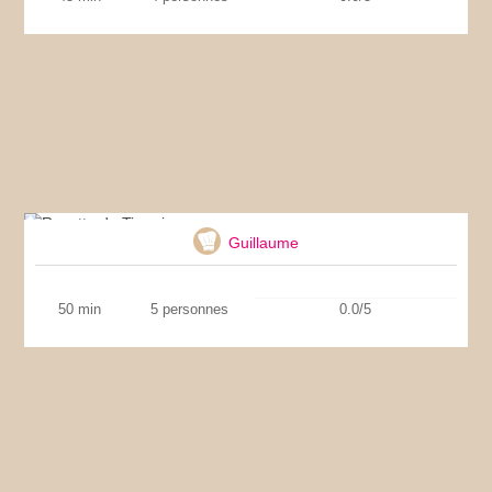
Recette de Tiramisu
Guillaume
50 min
5 personnes
0.0/5