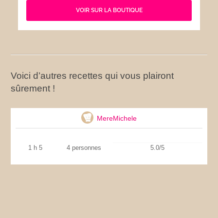
VOIR SUR LA BOUTIQUE
Voici d’autres recettes qui vous plairont
sûrement !
Courgettes farcies aux lardons
MereMichele
1 h 5
4 personnes
5.0/5