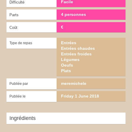
Facile
Difficulté
4 personnes
Parts
€
Coût
Entrées
Type de repas
Entrées chaudes
Entrées froides
Légumes
Oeufs
Plats
meremichele
Publiée par
Friday 1 June 2018
Publiée le
Ingrédients