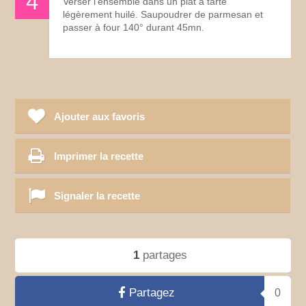
Verser l'ensemble dans un plat à tarte
légèrement huilé. Saupoudrer de parmesan et
passer à four 140° durant 45mn.
Ajouter aux favoris
Imprimer la recette
Signaler la recette
1
partages
Partagez
0