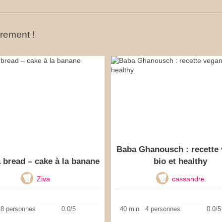
ûrement !
Baba Ghanousch : recette
 bread – cake à la banane
bio et healthy
Ziva
cassandre
8 personnes
0.0/5
40 min
4 personnes
0.0/5