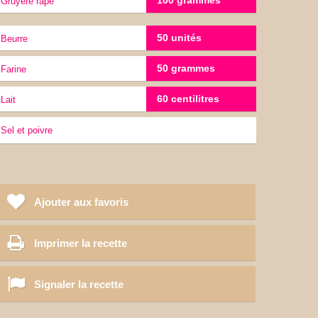
100 grammes
Gruyère rapé
50 unités
Beurre
50 grammes
Farine
60 centilitres
lait
sel et poivre
Ajouter aux favoris
Imprimer la recette
Signaler la recette