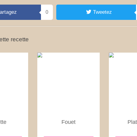
artagez
Tweetez
0
tte recette
tte
Fouet
Plat