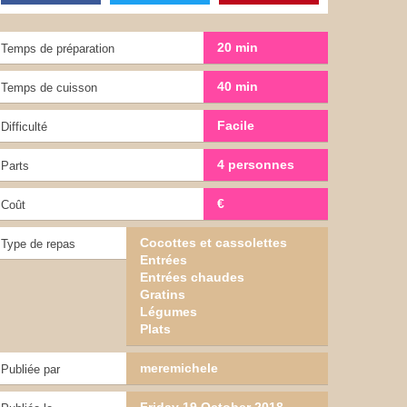
20 min
Temps de préparation
40 min
Temps de cuisson
Facile
Difficulté
4 personnes
Parts
€
Coût
Cocottes et cassolettes
Type de repas
Entrées
Entrées chaudes
Gratins
Légumes
Plats
meremichele
Publiée par