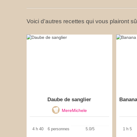
Voici d’autres recettes qui vous plairont s
Daube de sanglier
Banana
MereMichele
4 h 40
6 personnes
5.0/5
1 h 5