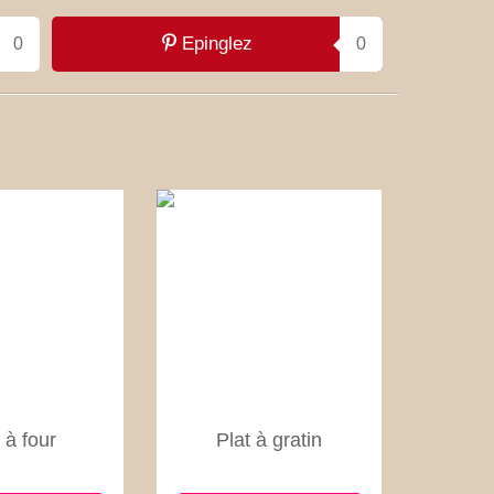
Epinglez
0
0
 à four
Plat à gratin