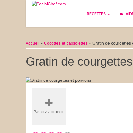
RECETTES
VID
Les bases
Cockta
Accueil
»
Cocottes et cassolettes
»
Gratin de courgettes 
Le Pain
Cuisin
Gratin de courgettes
Apéritifs
Cuisine
Déjeuner
Enfant
Entrées
Facile 
Plats
Les Cu
Partagez votre photo
Goûter
Les Fê
Desserts