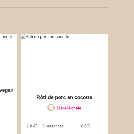
 vegan
Rôti de porc en cocotte
MereMichele
1 h 45
6 personnes
0.0/5