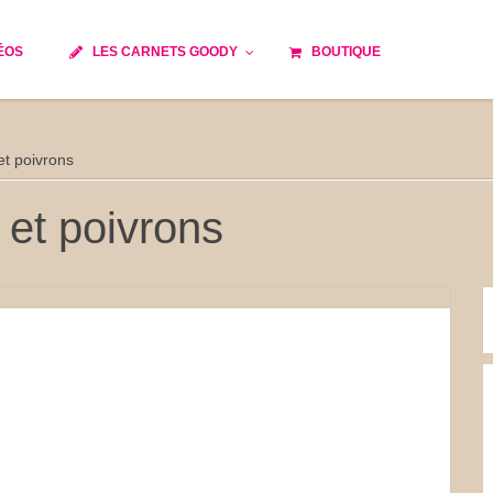
ÉOS
LES CARNETS GOODY
BOUTIQUE
ils
Temps de cuisson
Minceur
et poivrons
Spécialité culinaire
e du monde
Recettes saisonnières
 et poivrons
Les astuces Goody
 française traditionnelle
Repas musculation
s
Robots multifonctions
et rapide
Healthy
issons
Les soupes
tes