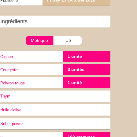
Friday 19 October 2018
Publiée le
Ingrédients
Métrique
US
1 unité
oignon
3 unités
Courgettes
1 unité
Poivron rouge
thym
Huile d'olive
sel et poivre