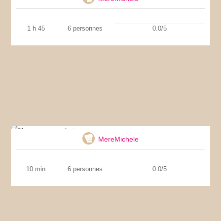
1 h 45
6 personnes
0.0/5
Sauce aux anchois
MereMichele
10 min
6 personnes
0.0/5