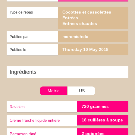
Cocottes et cassolettes
Type de repas
Entrées
Entrées chaudes
meremichele
Publiée par
Thursday 10 May 2018
Publiée le
Ingrédients
Metric
US
720 grammes
Ravioles
18 cuillères à soupe
Crème fraîche liquide entière
2 poignées
Parmesan râpé