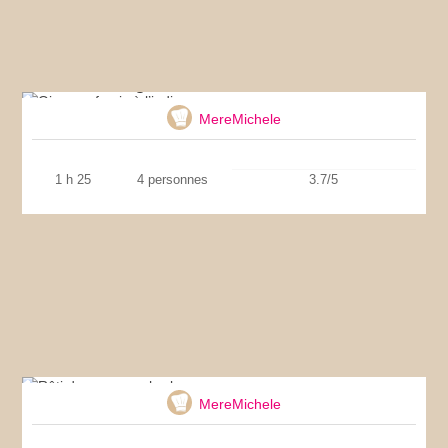
Oignons farcis à l’indienne
MereMichele
1 h 25
4 personnes
3.7/5
Rôti de veau aux herbes
MereMichele