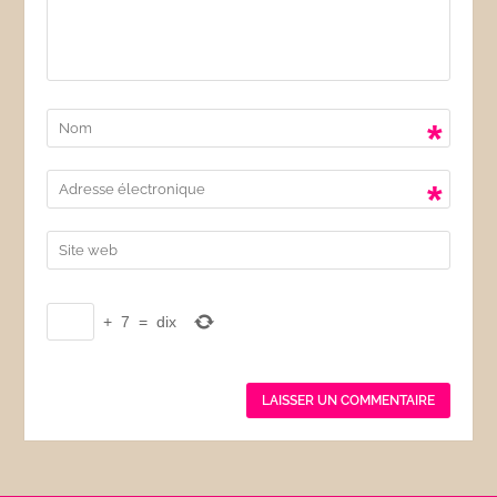
*
*
+
7
=
dix