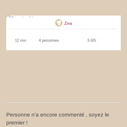
Crevettes frites
Ziva
12 min
4 personnes
5.0/5
Personne n'a encore commenté , soyez le
premier !