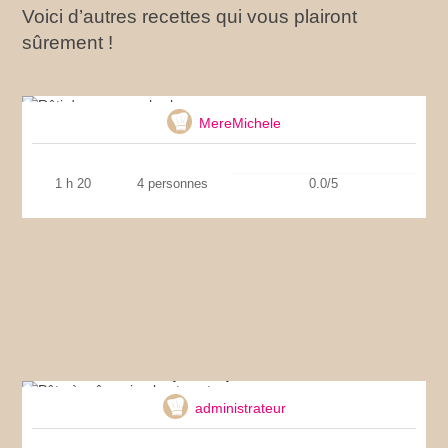
Voici d’autres recettes qui vous plairont
sûrement !
Rôti de veau aux herbes
MereMichele
1 h 20
4 personnes
0.0/5
Pâte à crêpe simple et onctueuse
administrateur