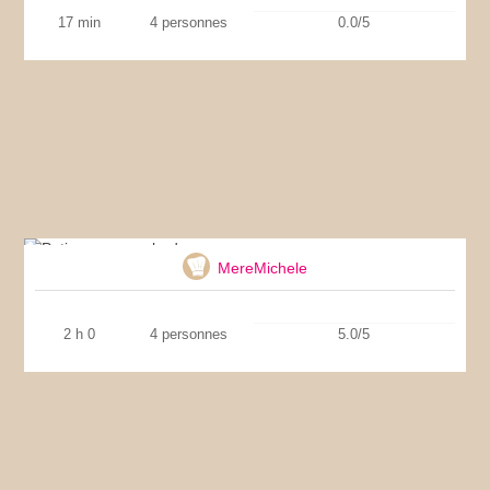
17 min
4 personnes
0.0/5
Potimarron aux lardons
MereMichele
2 h 0
4 personnes
5.0/5