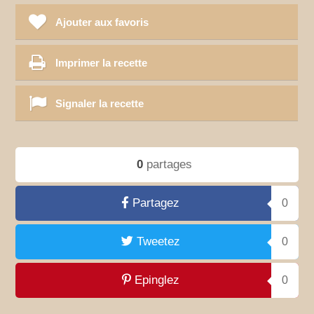
Ajouter aux favoris
Imprimer la recette
Signaler la recette
0
partages
Partagez
0
Tweetez
0
Epinglez
0