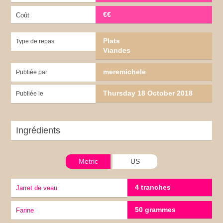
€€
Coût
Plats
Type de repas
Viandes
meremichele
Publiée par
Thursday 18 October 2018
Publiée le
Ingrédients
Metric
US
4 tranches
Jarret de veau
50 grammes
Farine