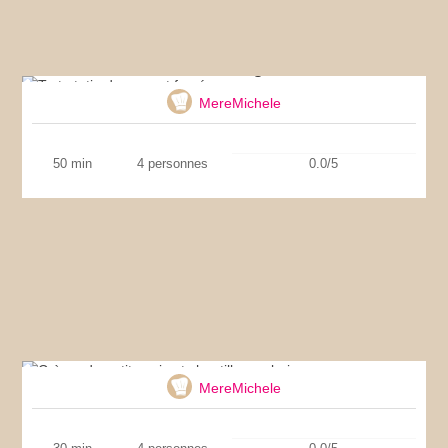
Tarte tatin de magret fumé
MereMichele
50 min
4 personnes
0.0/5
Crème de petits pois et chantilly aux baies
roses
MereMichele