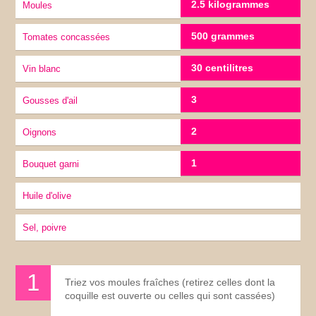
2.5 kilogrammes
moules
500 grammes
tomates concassées
30 centilitres
vin blanc
3
gousses d'ail
2
Oignons
1
Bouquet garni
Huile d'olive
Sel, poivre
Triez vos moules fraîches (retirez celles dont la
coquille est ouverte ou celles qui sont cassées)