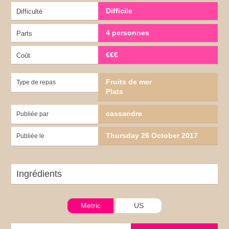
Difficile
Difficulté
4 personnes
Parts
€€€
Coût
Fruits de mer
Type de repas
Plats
cassandre
Publiée par
Thursday 26 October 2017
Publiée le
Ingrédients
Metric
US