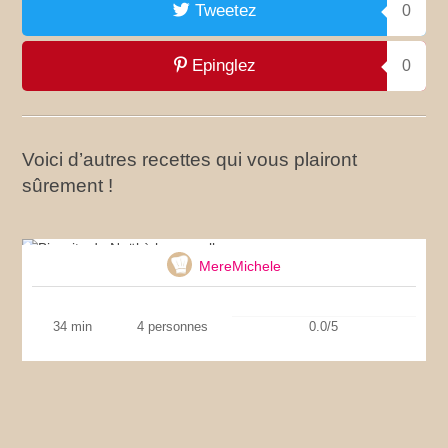
Tweetez
0
Epinglez
0
Voici d’autres recettes qui vous plairont
sûrement !
Biscuits de Noël à la cannelle
MereMichele
34 min
4 personnes
0.0/5