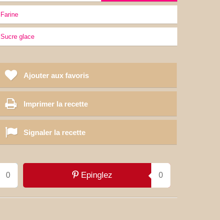
Farine
sucre glace
Ajouter aux favoris
Imprimer la recette
Signaler la recette
Epinglez
0
0