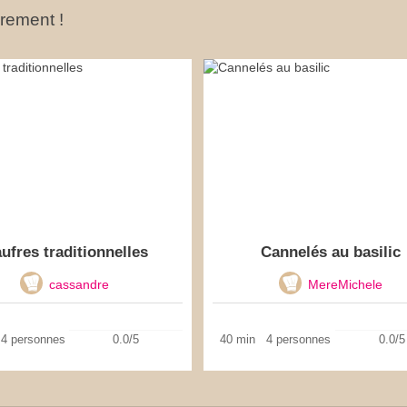
ûrement !
ufres traditionnelles
Cannelés au basilic
cassandre
MereMichele
4 personnes
0.0/5
40 min
4 personnes
0.0/5