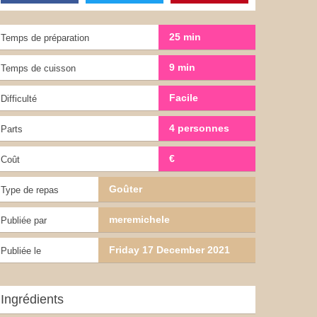
25 min
Temps de préparation
9 min
Temps de cuisson
Facile
Difficulté
4 personnes
Parts
€
Coût
Goûter
Type de repas
meremichele
Publiée par
Friday 17 December 2021
Publiée le
Ingrédients