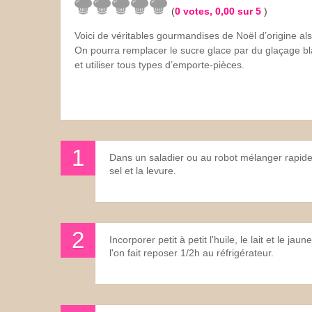
(
0
votes,
0,00
sur 5
)
Les sauces
Voici de véritables gourmandises de Noël d’origine als
On pourra remplacer le sucre glace par du glaçage bla
Boissons
et utiliser tous types d’emporte-pièces.
Dans un saladier ou au robot mélanger rapidem
sel et la levure.
Incorporer petit à petit l'huile, le lait et le j
l'on fait reposer 1/2h au réfrigérateur.