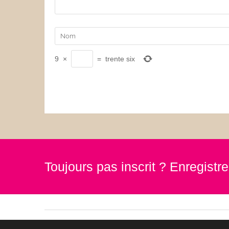
9
×
=
trente six
Toujours pas inscrit ? Enregist
© goody by az-boutique 2019. Tous droits réservés.