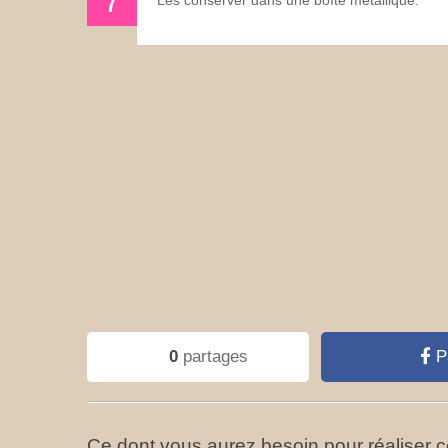
Les conserver dans une boîte métallique.
0
partages
P
Ce dont vous aurez besoin pour réaliser ce