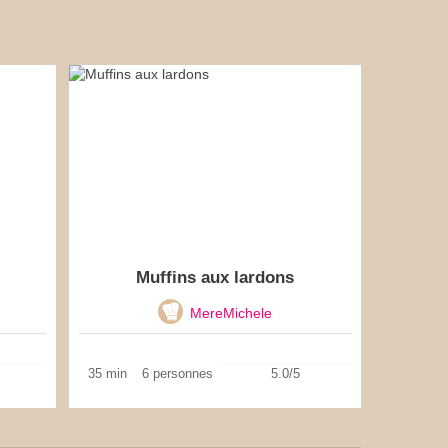
Muffins aux lardons
MereMichele
35 min
6 personnes
5.0/5