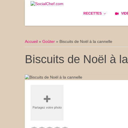
RECETTES
VID
Les bases
Cockta
Accueil
»
Goûter
»
Biscuits de Noël à la cannelle
Le Pain
Cuisin
Biscuits de Noël à l
Apéritifs
Cuisine
Déjeuner
Enfant
Entrées
Facile 
Plats
Les Cu
Partagez votre photo
Goûter
Les Fê
Desserts