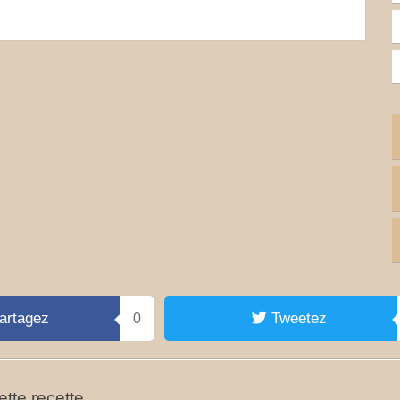
artagez
Tweetez
0
tte recette