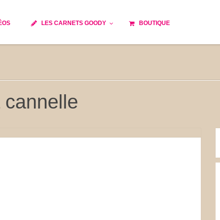
ÉOS
LES CARNETS GOODY
BOUTIQUE
ils
Temps de cuisson
Minceur
Spécialité culinaire
e du monde
Recettes saisonnières
a cannelle
Les astuces Goody
 française traditionnelle
Repas musculation
s
Robots multifonctions
et rapide
Healthy
issons
Les soupes
tes