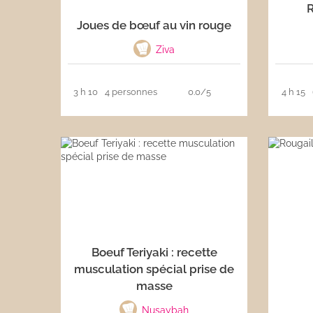
R
Joues de bœuf au vin rouge
Ziva
3 h 10
4 personnes
0.0/5
4 h 15
Boeuf Teriyaki : recette
musculation spécial prise de
masse
Nusaybah