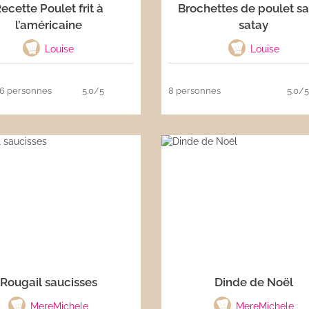
ecette Poulet frit à
Brochettes de poulet s
l’américaine
satay
Louise
Louise
6 personnes
5.0/5
8 personnes
5.0/
Rougail saucisses
Dinde de Noël
MereMichele
MereMichele