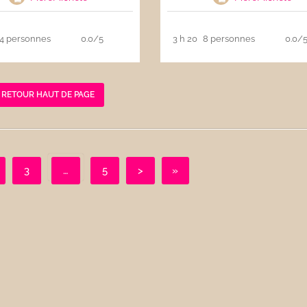
4 personnes
0.0/5
3 h 20
8 personnes
0.0/
RETOUR HAUT DE PAGE
3
…
5
>
»