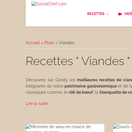
RECETTES
VID
Les bases
Cockt
Accueil
»
Plats
»
Viandes
Le Pain
Cuisi
Recettes " Viandes "
Apéritifs
Cuisin
Déjeuner
Enfan
Découvrez sur Goody les
meilleures recettes de via
intégrante de notre
patrimoine gastronomique
et de l’
Entrées
classiques comme, le
rôti de bœuf
, la
blanquette de v
Facile
Plats
Lire la suite
Les C
Goûter
Les F
Desserts