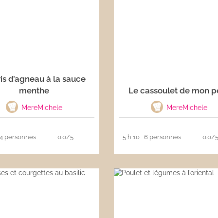
is d’agneau à la sauce
menthe
Le cassoulet de mon p
MereMichele
MereMichele
4 personnes
0.0/5
5 h 10
6 personnes
0.0/