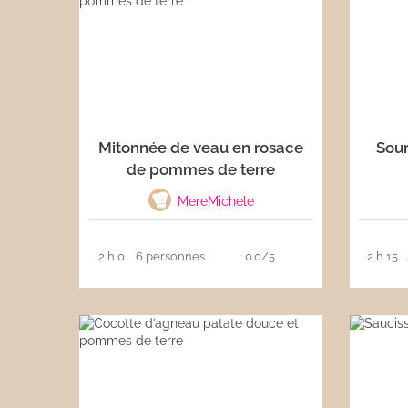
Les sauces
Boissons
Mitonnée de veau en rosace
Sour
de pommes de terre
MereMichele
2 h 0
6 personnes
0.0/5
2 h 15