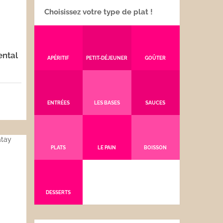
Choisissez votre type de plat !
ental
APÉRITIF
PETIT-DÉJEUNER
GOÛTER
5
ENTRÉES
LES BASES
SAUCES
PLATS
LE PAIN
BOISSON
DESSERTS