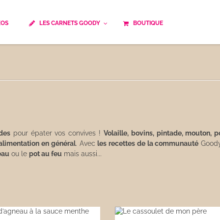
ÉOS
LES CARNETS GOODY
BOUTIQUE
ails
Temps de cuisson
Minceur
Spécialité culinaire
ne du monde
Recettes saisonnières
Les astuces Goody
e française traditionnelle
Repas musculation
ts
Robots multifonctions
ndes
pour épater vos convives !
Volaille, bovins, pintade, mouton, p
alimentation en général
. Avec
les recettes de la communauté
Goody 
eau
ou le
pot au feu
mais aussi...
 et rapide
Healthy
uissons
Les soupes
êtes