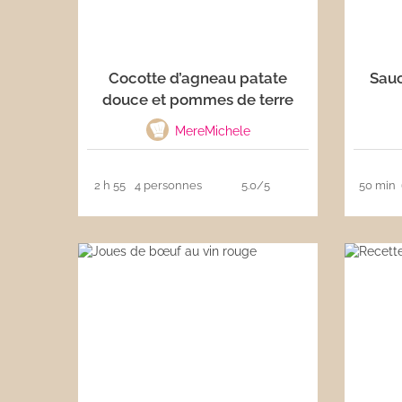
Cocotte d’agneau patate
Sauc
douce et pommes de terre
MereMichele
2 h 55
4 personnes
5.0/5
50 min