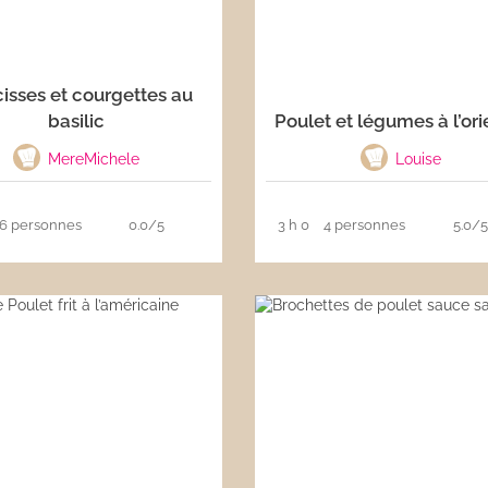
isses et courgettes au
basilic
Poulet et légumes à l’ori
MereMichele
Louise
6 personnes
0.0/5
3 h 0
4 personnes
5.0/