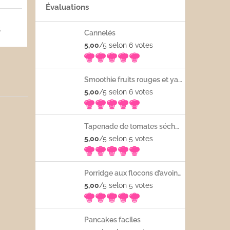
Évaluations
5
Cannelés
5,00
/5 selon 6
votes
Smoothie fruits rouges et yaourt
5,00
/5 selon 6
votes
Tapenade de tomates séchées
5,00
/5 selon 5
votes
Porridge aux flocons d’avoine avec les fruits frais
5,00
/5 selon 5
votes
Pancakes faciles