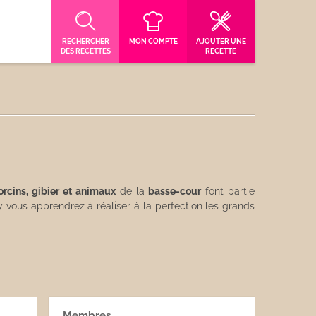
RECHERCHER
MON COMPTE
AJOUTER UNE
DES RECETTES
RECETTE
orcins, gibier et animaux
de la
basse-cour
font partie
vous apprendrez à réaliser à la perfection les grands
Membres