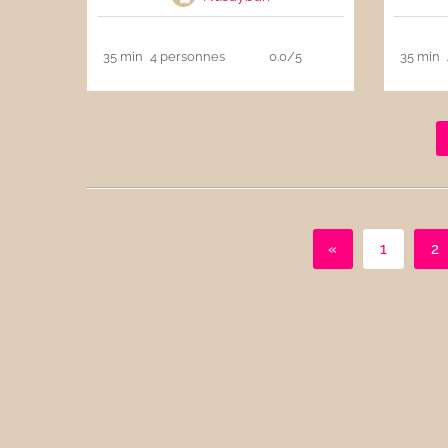
35 min
4 personnes
0.0/5
35 min
«
1
2