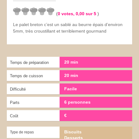
(
0
votes,
0,00
sur 5
)
Le palet breton c’est un sablé au beurre épais d’environ
5mm, très croustillant et terriblement gourmand
20 min
Temps de préparation
20 min
Temps de cuisson
Facile
Difficulté
6 personnes
Parts
€
Coût
Biscuits
Type de repas
Desserts