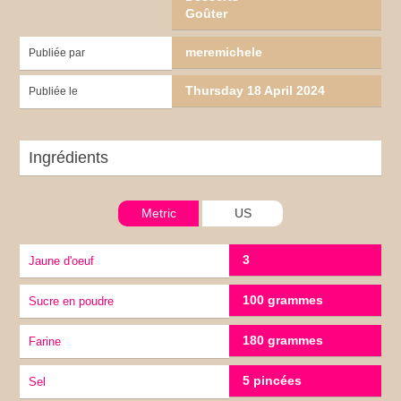
Goûter
meremichele
Publiée par
Thursday 18 April 2024
Publiée le
Ingrédients
Metric
US
3
jaune d'oeuf
100 grammes
sucre en poudre
180 grammes
Farine
5 pincées
sel