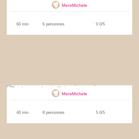
MereMichele
60 min
6 personnes
0.0/5
Bonshommes de pain d’épices
MereMichele
40 min
8 personnes
5.0/5