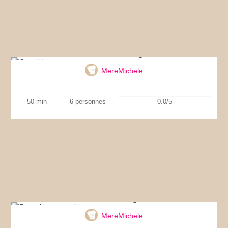
Crumble aux courgettes
MereMichele
50 min
6 personnes
0.0/5
Pancakes sans gluten
MereMichele