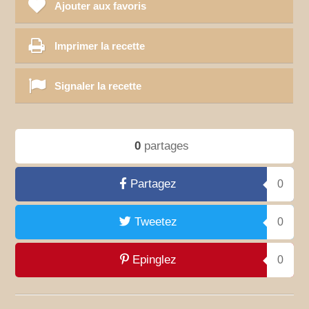
Ajouter aux favoris
Imprimer la recette
Signaler la recette
0
partages
Partagez
0
Tweetez
0
Epinglez
0