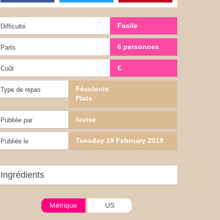
Facile
Difficulté
6 personnes
Parts
€
Coût
Féculents
Type de repas
Plats
louise
Publiée par
Tuesday 19 February 2019
Publiée le
Ingrédients
Métrique
US