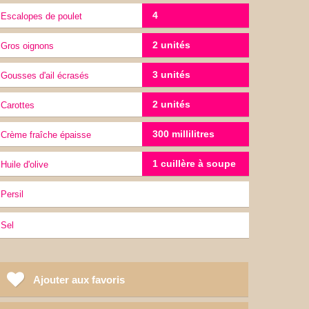
4
Escalopes de poulet
2 unités
Gros oignons
3 unités
gousses d'ail écrasés
2 unités
carottes
300 millilitres
Crème fraîche épaisse
1 cuillère à soupe
Huile d'olive
Persil
sel
Ajouter aux favoris