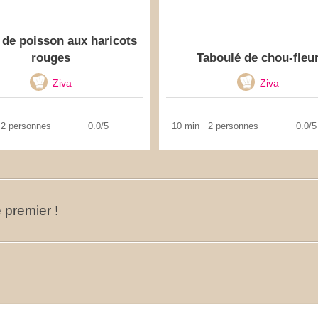
 de poisson aux haricots
rouges
Taboulé de chou-fleu
Ziva
Ziva
2 personnes
0.0/5
10 min
2 personnes
0.0/5
 premier !