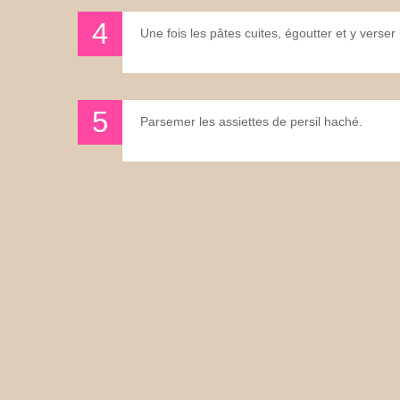
Une fois les pâtes cuites, égoutter et y verser
Parsemer les assiettes de persil haché.