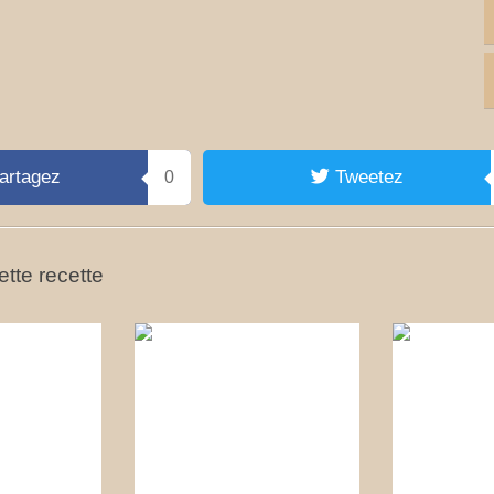
artagez
Tweetez
0
tte recette