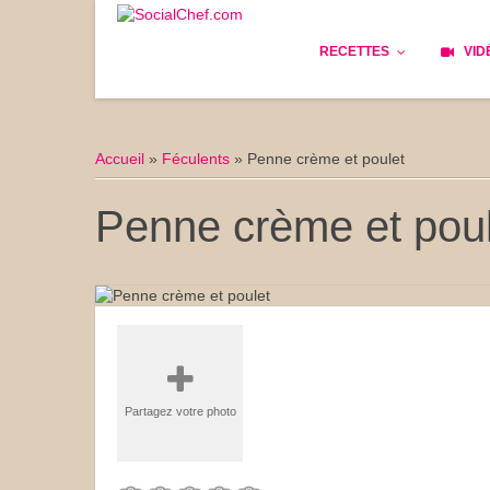
RECETTES
VID
Les bases
Cockta
Accueil
»
Féculents
»
Penne crème et poulet
Le Pain
Cuisin
Penne crème et poul
Apéritifs
Cuisine
Déjeuner
Enfant
Entrées
Facile 
Plats
Les Cu
Partagez votre photo
Goûter
Les Fê
Desserts