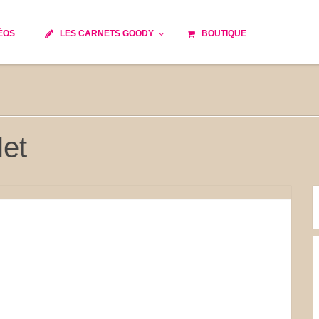
ÉOS
LES CARNETS GOODY
BOUTIQUE
ils
Temps de cuisson
Minceur
Spécialité culinaire
e du monde
Recettes saisonnières
et
Les astuces Goody
 française traditionnelle
Repas musculation
s
Robots multifonctions
et rapide
Healthy
issons
Les soupes
tes