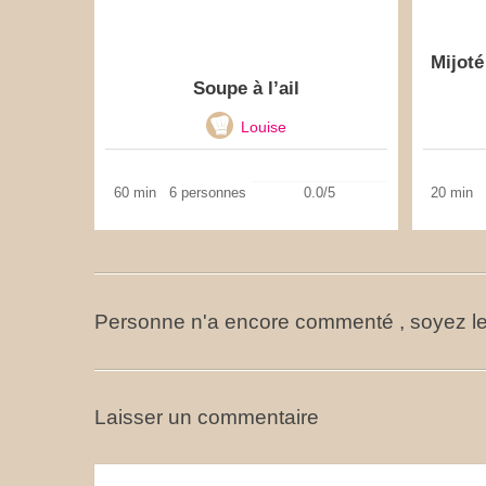
Mijoté
Soupe à l’ail
Louise
60 min
6 personnes
0.0/5
20 min
Personne n'a encore commenté , soyez le
Laisser un commentaire