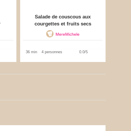
Salade de couscous aux
r
courgettes et fruits secs
MereMichele
36 min
4 personnes
0.0/5