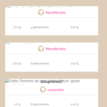
Risotto de petits pois et d’épinards
MereMichele
1 h 15
4 personnes
0.0/5
Le cassoulet de mon père
MereMichele
5 h 10
6 personnes
0.0/5
Vidéo :Pommes de terre au four façon “gratin
dauphinois”
cassandre
1 h 5
6 personnes
0.0/5