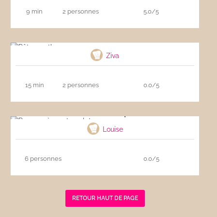
9 min
2 personnes
5.0/5
Pâtes au thon
Ziva
15 min
2 personnes
0.0/5
Penne crème et poulet
Louise
6 personnes
0.0/5
RETOUR HAUT DE PAGE