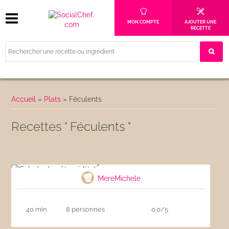
MON COMPTE
AJOUTER UNE
RECETTE
Accueil
»
Plats
»
Féculents
Recettes " Féculents "
Salade de pâtes à l’italienne
MereMichele
40 min
8 personnes
0.0/5