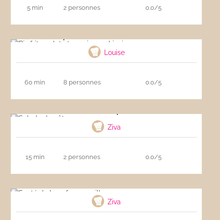
5 min
2 personnes
0.0/5
Riz frit poulet et saucisses chinoises
Louise
60 min
8 personnes
0.0/5
Salade de pâtes
Ziva
15 min
2 personnes
0.0/5
Sauté de boeuf aux nouilles
Ziva