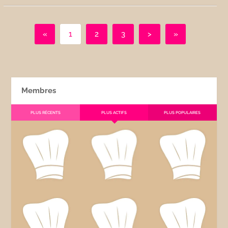
«
1
2
3
>
»
Membres
PLUS RÉCENTS
PLUS ACTIFS
PLUS POPULAIRES