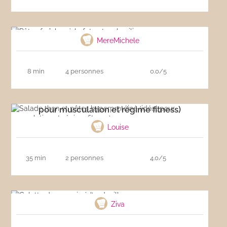
Pâtes fraîches à la feta et au basilic
MereMichele
8 min
4 personnes
0.0/5
Salade thon et pâtes hyperprotéiné (idéal
pour musculation et régime fitness)
Louise
35 min
2 personnes
4.0/5
Galette de sarrasin à l’andouille
Ziva