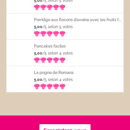
5,00
/5 selon 5
votes
Porridge aux flocons d’avoine avec les fruits frais
5,00
/5 selon 5
votes
Pancakes faciles
5,00
/5 selon 4
votes
La pogne de Romans
5,00
/5 selon 4
votes