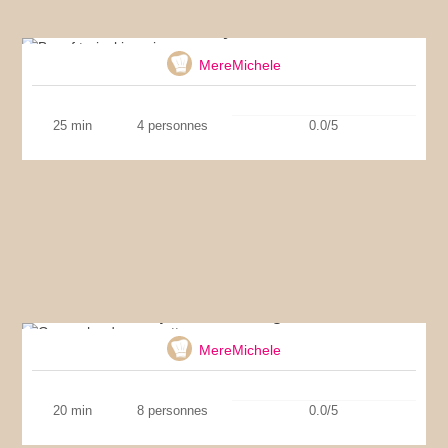
Boeuf teriyaki au riz
MereMichele
25 min
4 personnes
0.0/5
Gaspacho de courgettes
MereMichele
20 min
8 personnes
0.0/5