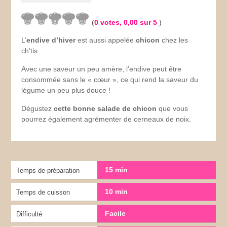
(
0
votes,
0,00
sur 5
)
L’
endive d’hiver
est aussi appelée
chicon
chez les
ch’tis.
Avec une saveur un peu amère, l’endive peut être
consommée sans le « cœur », ce qui rend la saveur du
légume un peu plus douce !
Dégustez
cette bonne salade de chicon
que vous
pourrez également agrémenter de cerneaux de noix.
15 min
Temps de préparation
10 min
Temps de cuisson
Facile
Difficulté