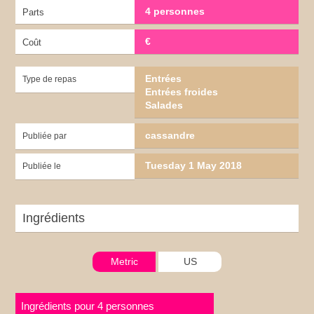
4 personnes
Parts
€
Coût
Entrées
Type de repas
Entrées froides
Salades
cassandre
Publiée par
Tuesday 1 May 2018
Publiée le
Ingrédients
Metric
US
Ingrédients pour 4 personnes