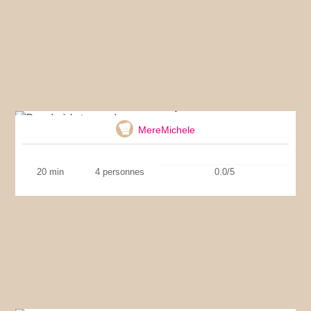
Dorade à la tapenade
MereMichele
20 min
4 personnes
0.0/5
Pancakes