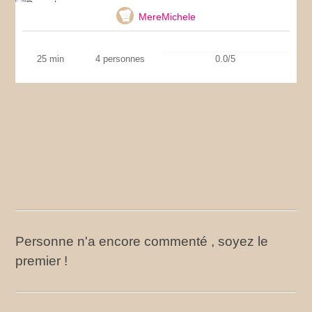
MereMichele
25 min
4 personnes
0.0/5
Personne n'a encore commenté , soyez le
premier !