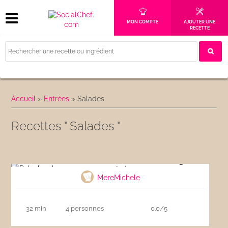
MON COMPTE
AJOUTER UNE
RECETTE
Accueil
»
Entrées
»
Salades
Recettes " Salades "
Poke bowl au saumon, avocat et mangue
MereMichele
32 min
4 personnes
0.0/5