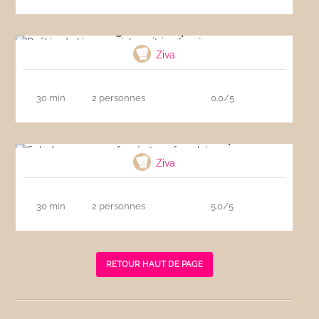
Poêlée de légumes à la poitrine fumée
Ziva
30 min
2 personnes
0.0/5
Salade au saumon fumé et oeuf poché
Ziva
30 min
2 personnes
5.0/5
RETOUR HAUT DE PAGE