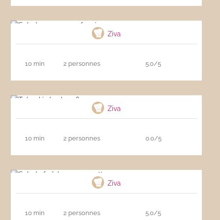
Salade au saumon fumé
Ziva
10 min
2 personnes
5.0/5
Taboulé de chou-fleur
Ziva
10 min
2 personnes
0.0/5
Salade fraîche aux crevettes
Ziva
10 min
2 personnes
5.0/5