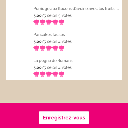
Porridge aux flocons d’avoine avec les fruits frais
5,00
/5 selon 5
votes
Pancakes faciles
5,00
/5 selon 4
votes
La pogne de Romans
5,00
/5 selon 4
votes
Enregistrez-vous