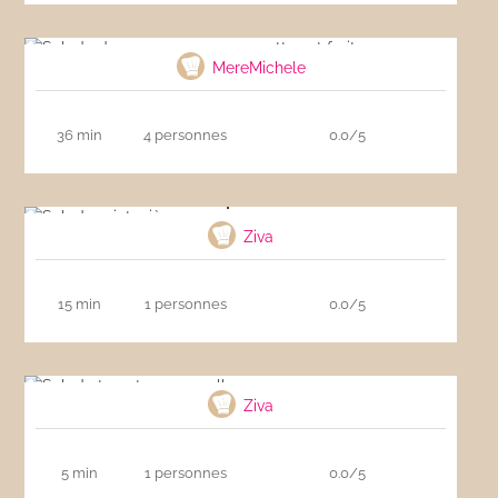
Salade de couscous aux courgettes et fruits
secs
MereMichele
36 min
4 personnes
0.0/5
Salade printanière
Ziva
15 min
1 personnes
0.0/5
Salade tomate mozzarella
Ziva
5 min
1 personnes
0.0/5