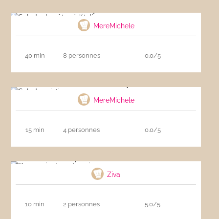
Salade de pâtes à l’italienne
MereMichele
40 min
8 personnes
0.0/5
Salade asiatique
MereMichele
15 min
4 personnes
0.0/5
Carpaccio de radis noir
Ziva
10 min
2 personnes
5.0/5