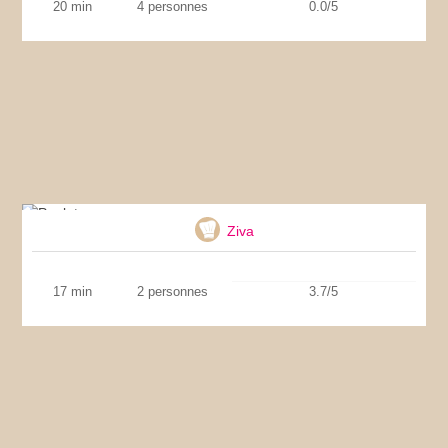
20 min
4 personnes
0.0/5
Poulet coco
Ziva
17 min
2 personnes
3.7/5