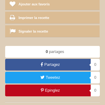
Ajouter aux favoris
Imprimer la recette
Signaler la recette
0
partages
Partagez
0
Tweetez
0
Epinglez
0