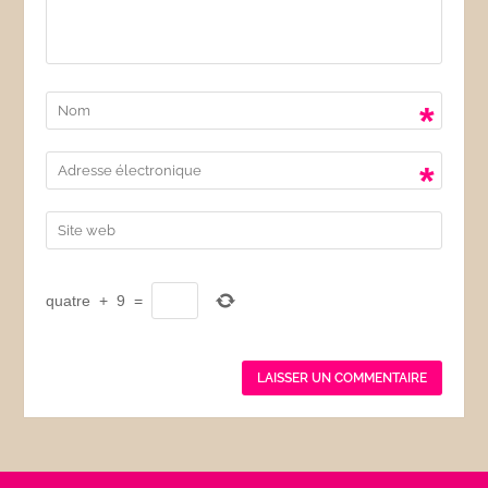
*
*
quatre
+
9
=