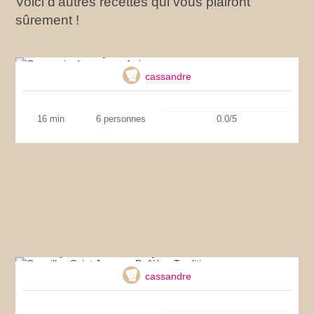
Voici d’autres recettes qui vous plairont
sûrement !
Carpaccio de saumon frais
cassandre
16 min
6 personnes
0.0/5
Coquilles Saint Jacques Poêlées Tradition
cassandre