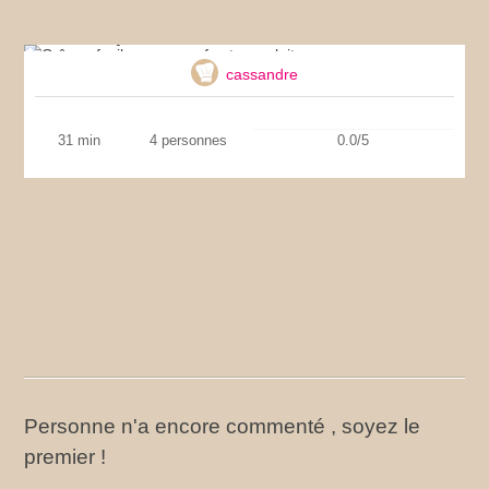
Crêpes faciles sans œufs et sans lait
cassandre
31 min
4 personnes
0.0/5
Personne n'a encore commenté , soyez le
premier !