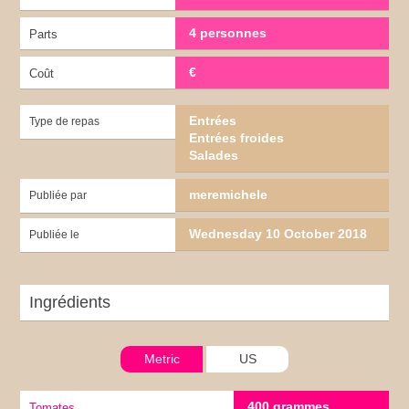
4 personnes
Parts
€
Coût
Entrées
Type de repas
Entrées froides
Salades
meremichele
Publiée par
Wednesday 10 October 2018
Publiée le
Ingrédients
Metric
US
400 grammes
Tomates