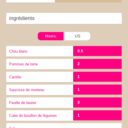
Ingrédients
Metric
US
0.5
Chou blanc
2
pommes de terre
1
carotte
1
Saucisse de morteau
3
feuille de laurier
1
Cube de bouillon de légumes