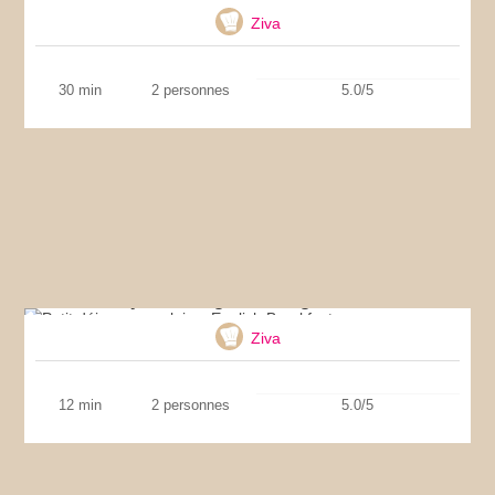
Ziva
30 min
2 personnes
5.0/5
Petit déjeuner anglais – English Breakfast
Ziva
12 min
2 personnes
5.0/5