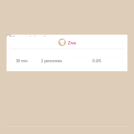
Kheema de boeuf
Ziva
30 min
2 personnes
0.0/5