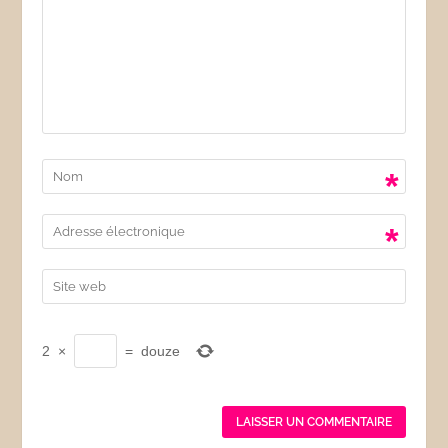
*
*
2
×
=
douze