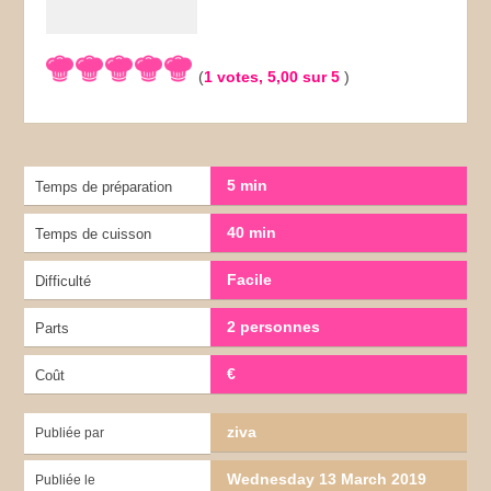
(
1
votes,
5,00
sur 5
)
5 min
Temps de préparation
40 min
Temps de cuisson
Facile
Difficulté
2 personnes
Parts
€
Coût
ziva
Publiée par
Wednesday 13 March 2019
Publiée le