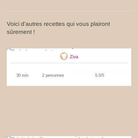
Voici d’autres recettes qui vous plairont
sûrement !
Purée de courge butternut
Ziva
30 min
2 personnes
5.0/5
Salade de lentilles au maquereau fumé et oeuf