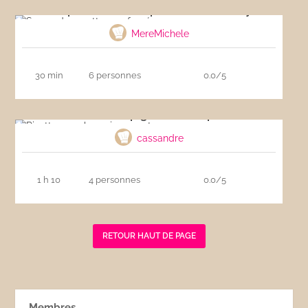
Soupe de carottes parfumée au curry
MereMichele
30 min
6 personnes
0.0/5
Risotto aux champignons et au parmesan
cassandre
1 h 10
4 personnes
0.0/5
RETOUR HAUT DE PAGE
Membres