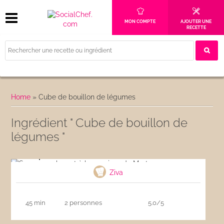
MON COMPTE
AJOUTER UNE
RECETTE
Home
»
Cube de bouillon de légumes
Ingrédient " Cube de bouillon de
légumes "
Soupe au chou et à la saucisse de Morteau
Ziva
45 min
2 personnes
5.0/5