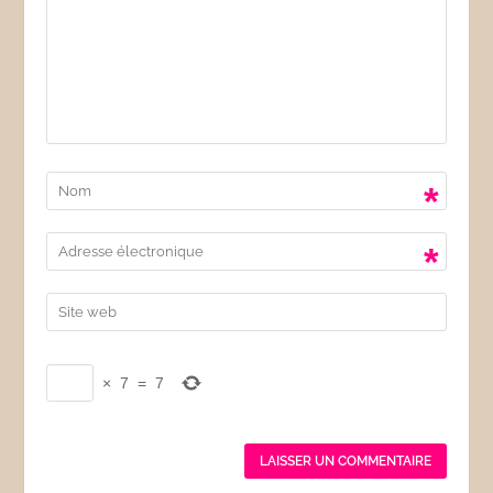
*
*
×
7
=
7