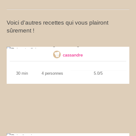
Voici d’autres recettes qui vous plairont
sûrement !
Beignets d’oignons
cassandre
30 min
4 personnes
5.0/5
Pain de mie