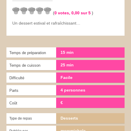
(
0
votes,
0,00
sur 5
)
Un dessert estival et rafraîchissant…
15 min
Temps de préparation
25 min
Temps de cuisson
Facile
Difficulté
4 personnes
Parts
€
Coût
Desserts
Type de repas
meremichele
Publiée par