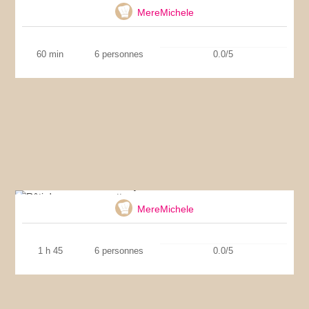
MereMichele
60 min
6 personnes
0.0/5
Rôti de porc en cocotte
MereMichele
1 h 45
6 personnes
0.0/5