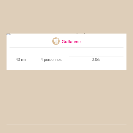
Donuts faciles à préparer
Guillaume
40 min
4 personnes
0.0/5