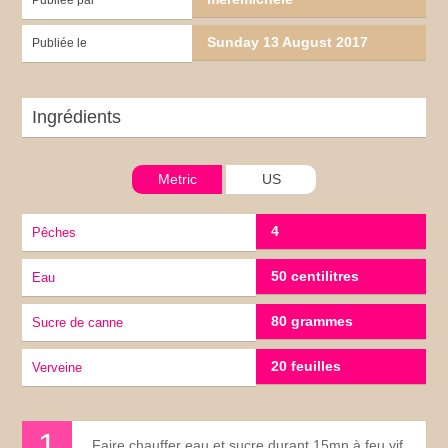
Sunday 13 August 2017
Publiée le
Ingrédients
Metric
US
4
pêches
50 centilitres
eau
80 grammes
sucre de canne
20 feuilles
verveine
Faire chauffer eau et sucre durant 15mn à feu vif