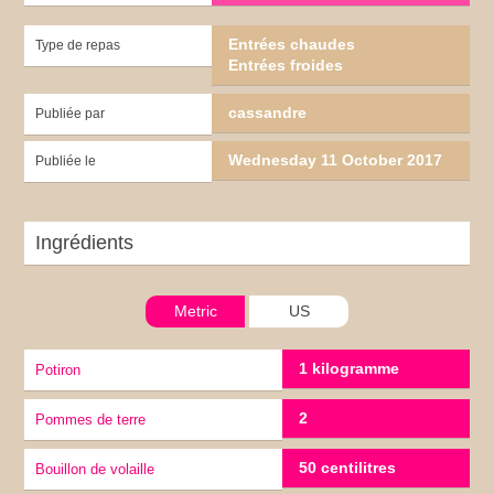
Entrées chaudes
Type de repas
Entrées froides
cassandre
Publiée par
Wednesday 11 October 2017
Publiée le
Ingrédients
Metric
US
1 kilogramme
potiron
2
pommes de terre
50 centilitres
Bouillon de volaille