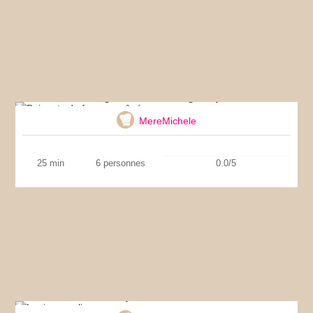
Beignets de fromage râpé
MereMichele
25 min
6 personnes
0.0/5
Lapin aux olives