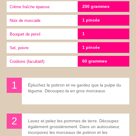
200 grammes
Crème fraîche épaisse
1 pincée
Noix de muscade
1
Bouquet de persil
1 pincée
Sel, poivre
60 grammes
croûtons (facultatif)
Épluchez le potiron et ne gardez que la pulpe du
légume. Découpez-la en gros morceaux.
Lavez et pelez les pommes de terre. Découpez
également grossièrement. Dans un autocuiseur,
incorporez les morceaux de potiron et les