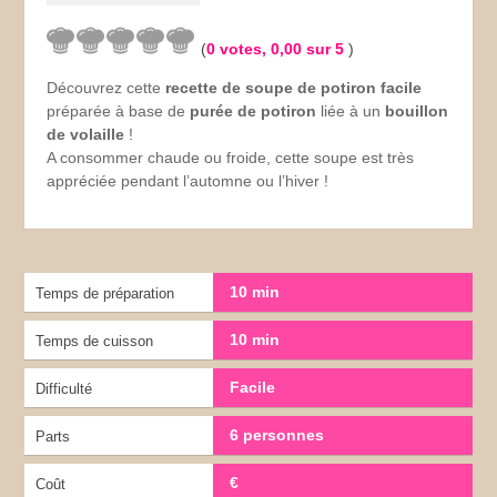
(
0
votes,
0,00
sur 5
)
Découvrez cette
recette de soupe de potiron facile
préparée à base de
purée de potiron
liée à un
bouillon
de volaille
!
A consommer chaude ou froide, cette soupe est très
appréciée pendant l’automne ou l’hiver !
10 min
Temps de préparation
10 min
Temps de cuisson
Facile
Difficulté
6 personnes
Parts
€
Coût