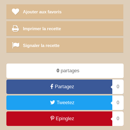
Ajouter aux favoris
Imprimer la recette
Signaler la recette
0
partages
Partagez
0
Tweetez
0
Epinglez
0