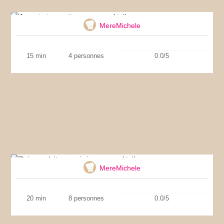
Avocat et crevettes sauce cocktail
MereMichele
15 min
4 personnes
0.0/5
Pains au lait au surimi sauce cocktail
MereMichele
20 min
8 personnes
0.0/5