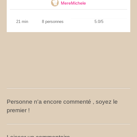
MereMichele
21 min
8 personnes
5.0/5
Personne n'a encore commenté , soyez le
premier !