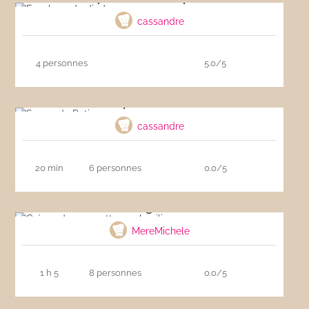
cassandre
4 personnes
5.0/5
Soupe de Potiron
cassandre
20 min
6 personnes
0.0/5
Crème de courgettes au basilic
MereMichele
1 h 5
8 personnes
0.0/5