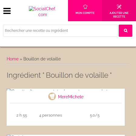
MON COMPTE
AJOUTER UNE
RECETTE
Home
»
Bouillon de volaille
Ingrédient " Bouillon de volaille "
Cocotte d’agneau patate douce et pommes
de terre
MereMichele
2 h 55
4 personnes
5.0/5
Pad thaï aux crevettes