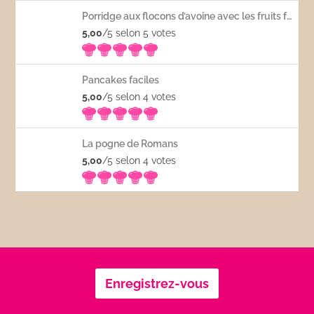
Porridge aux flocons d’avoine avec les fruits frais
5,00
/5 selon 5
votes
Pancakes faciles
5,00
/5 selon 4
votes
La pogne de Romans
5,00
/5 selon 4
votes
Enregistrez-vous