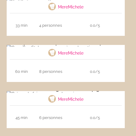
MereMichele
33 min
4 personnes
0.0/5
Coquilles St Jacques sur crème de potiron
MereMichele
60 min
8 personnes
0.0/5
Crème de foie gras aux champignons
MereMichele
45 min
6 personnes
0.0/5
Escalope de dinde au parmesan