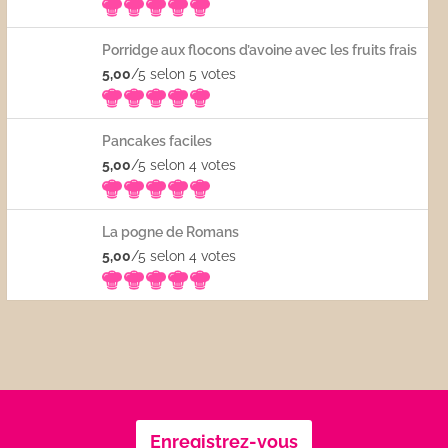
Porridge aux flocons d’avoine avec les fruits frais
5,00
/5 selon 5
votes
Pancakes faciles
5,00
/5 selon 4
votes
La pogne de Romans
5,00
/5 selon 4
votes
Enregistrez-vous