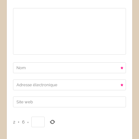
*
*
2
+
6
=