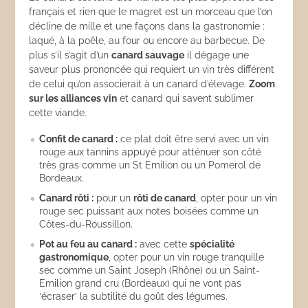
français et rien que le magret est un morceau que l’on
décline de mille et une façons dans la gastronomie :
laqué, à la poêle, au four ou encore au barbecue. De
plus s’il s’agit d’un
canard sauvage
il dégage une
saveur plus prononcée qui requiert un vin très différent
de celui qu’on associerait à un canard d’élevage.
Zoom
sur les alliances vin
et canard qui savent sublimer
cette viande.
Confit de canard :
ce plat doit être servi avec un vin
rouge aux tannins appuyé pour atténuer son côté
très gras comme un St Emilion ou un Pomerol de
Bordeaux.
Canard rôti :
pour un
rôti de canard
, opter pour un vin
rouge sec puissant aux notes boisées comme un
Côtes-du-Roussillon.
Pot au feu au canard :
avec cette
spécialité
gastronomique
, opter pour un vin rouge tranquille
sec comme un Saint Joseph (Rhône) ou un Saint-
Emilion grand cru (Bordeaux) qui ne vont pas
‘écraser’ la subtilité du goût des légumes.