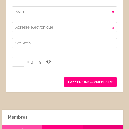
*
*
×
3
=
9
Membres