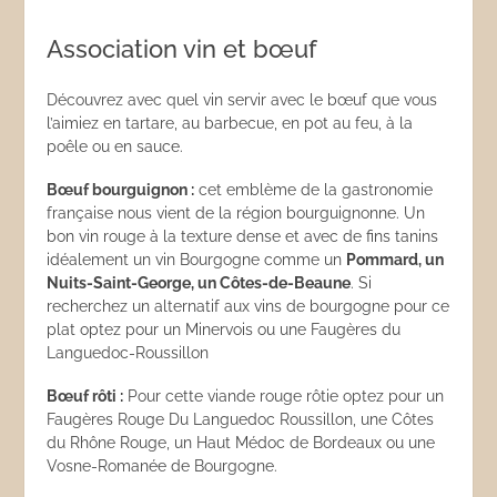
Association vin et bœuf
Découvrez avec quel vin servir avec le bœuf que vous
l’aimiez en tartare, au barbecue, en pot au feu, à la
poêle ou en sauce.
Bœuf bourguignon :
cet emblème de la gastronomie
française nous vient de la région bourguignonne. Un
bon vin rouge à la texture dense et avec de fins tanins
idéalement un vin Bourgogne comme un
Pommard, un
Nuits-Saint-George, un C
ô
tes-de-Beaune
. Si
recherchez un alternatif aux vins de bourgogne pour ce
plat optez pour un Minervois ou une Faugères du
Languedoc-Roussillon
Bœuf r
ô
ti :
Pour cette viande rouge rôtie optez pour un
Faugères Rouge Du Languedoc Roussillon, une Côtes
du Rhône Rouge, un Haut Médoc de Bordeaux ou une
Vosne-Romanée de Bourgogne.