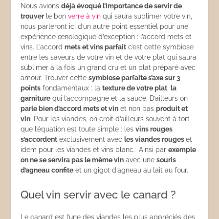
Nous avions
déjà évoqué l’importance de servir de
trouver
le bon
verre à vin
qui saura sublimer votre vin,
nous parleront ici d’un autre point essentiel pour une
expérience œnologique d’exception : l’accord mets et
vins. L’accord
mets et vins parfait
c’est cette symbiose
entre les saveurs de votre vin et de votre plat qui saura
sublimer à la fois un grand cru et un plat préparé avec
amour. Trouver cette
symbiose parfaite s’axe sur 3
points
fondamentaux : la
texture de votre plat
,
la
garniture
qui l’accompagne et la sauce. D’ailleurs on
parle bien d’accord mets et vin
et non pas
produit et
vin
. Pour les viandes, on croit d’ailleurs souvent à tort
que l’équation est toute simple : les
vins rouges
s’accordent
exclusivement avec
les viandes rouges
et
idem pour les viandes et vins blanc. Ainsi par
exemple
on ne se servira pas le même vin
avec une
souris
d’agneau confite
et un gigot d’agneau au lait au four.
Quel vin servir avec le canard ?
Le canard est l’une des viandes les plus appréciés des