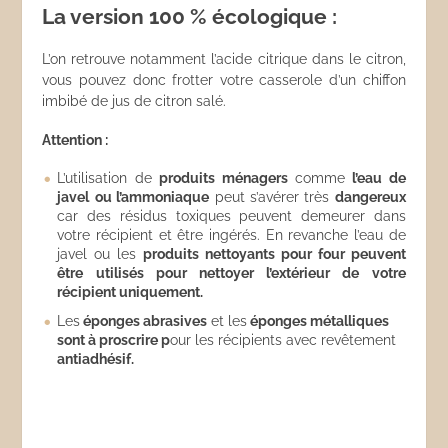
La version 100 % écologique :
L’on retrouve notamment l’acide citrique dans le citron,
vous pouvez donc frotter votre casserole d’un chiffon
imbibé de jus de citron salé.
Attention :
L’utilisation de
produits ménagers
comme
l’eau de
javel
ou l’ammoniaque
peut s’avérer très
dangereux
car des résidus toxiques peuvent demeurer dans
votre récipient et être ingérés. En revanche l’eau de
javel ou les
produits nettoyants pour four peuvent
être utilisés pour nettoyer l’extérieur de votre
récipient uniquement.
Les
éponges abrasives
et les
éponges métalliques
sont à proscrire p
our les récipients avec revêtement
antiadhésif.