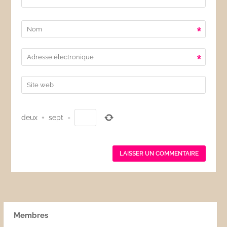
*
*
deux
+
sept
=
Membres