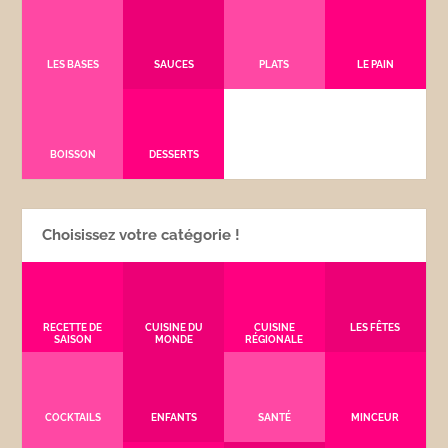
LES BASES
SAUCES
PLATS
LE PAIN
BOISSON
DESSERTS
Choisissez votre catégorie !
RECETTE DE
CUISINE DU
CUISINE
LES FÊTES
SAISON
MONDE
RÉGIONALE
COCKTAILS
ENFANTS
SANTÉ
MINCEUR