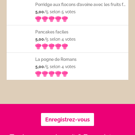
Porridge aux flocons d’avoine avec les fruits frais
5,00
/5 selon 5
votes
Pancakes faciles
5,00
/5 selon 4
votes
La pogne de Romans
5,00
/5 selon 4
votes
Enregistrez-vous