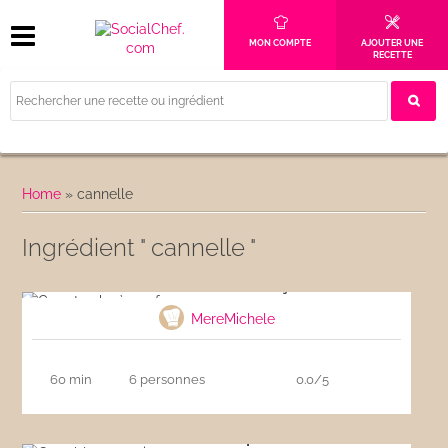
MON COMPTE
AJOUTER UNE
RECETTE
Home
»
cannelle
Ingrédient " cannelle "
Carrot cake à ma façon
MereMichele
60 min
6 personnes
0.0/5
Crumble aux poires