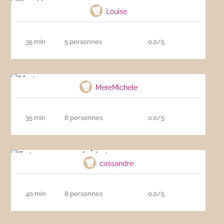
Louise
35 min
5 personnes
0.0/5
Montecaos
MereMichele
35 min
8 personnes
0.0/5
Tarte aux pommes fondante
cassandre
40 min
8 personnes
0.0/5