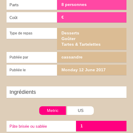
8 personnes
Parts
€
Coût
Desserts
Type de repas
Goûter
Tartes & Tartelettes
cassandre
Publiée par
Monday 12 June 2017
Publiée le
Ingrédients
Metric
US
1
pâte brisée ou sablée