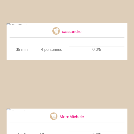
Riz Thaï
cassandre
35 min
4 personnes
0.0/5
Cannelés
MereMichele