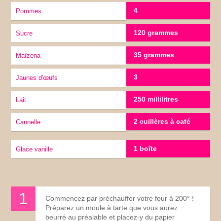
4
Pommes
120 grammes
Sucre
35 grammes
maïzena
3
jaunes d'œufs
250 millilitres
lait
2 cuillères à café
cannelle
1 boîte
Glace vanille
Commencez par préchauffer votre four à 200° !
Préparez un moule à tarte que vous aurez
beurré au préalable et placez-y du papier