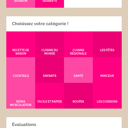
BOISSON
DESSERTS
Choisissez votre catégorie !
RECETTE DE
CUISINE DU
CUISINE
LES FÊTES
SAISON
MONDE
RÉGIONALE
COCKTAILS
ENFANTS
SANTÉ
MINCEUR
REPAS
FACILE ET RAPIDE
SOUPES
LES CUISSONS
MUSCULATION
Évaluations