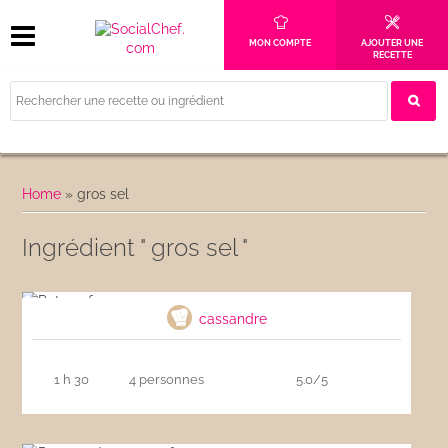
MON COMPTE
AJOUTER UNE
RECETTE
Home
»
gros sel
Ingrédient " gros sel "
Pot-au-feu
cassandre
1 h 30
4 personnes
5.0/5
Pomme de terre au four