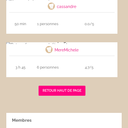
cassandre
50 min
1 personnes
0.0/5
Pot-au-feu espagnol dit cocido
MereMichele
3 h 45
6 personnes
4.7/5
RETOUR HAUT DE PAGE
Membres