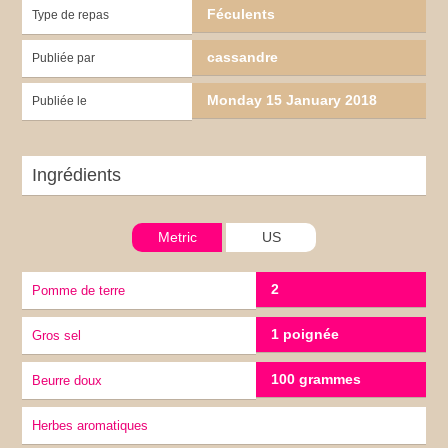
Féculents
Type de repas
cassandre
Publiée par
Monday 15 January 2018
Publiée le
Ingrédients
Metric
US
2
pomme de terre
1 poignée
gros sel
100 grammes
Beurre doux
herbes aromatiques