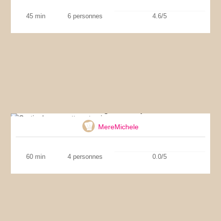
45 min
6 personnes
4.6/5
Gratin de courgettes et poivrons
MereMichele
60 min
4 personnes
0.0/5