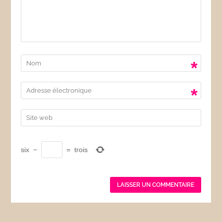
*
*
six
−
=
trois