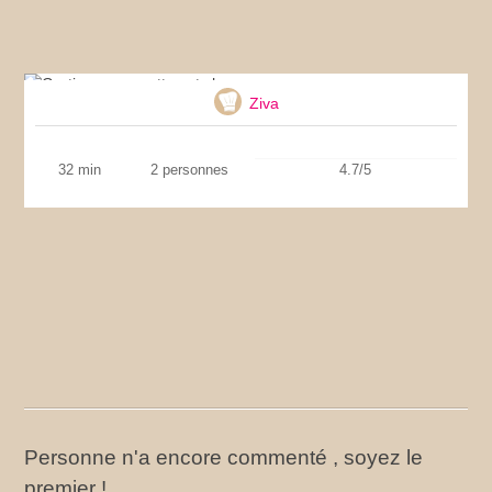
Gratin aux crevettes et chou
Ziva
32 min
2 personnes
4.7/5
Personne n'a encore commenté , soyez le
premier !