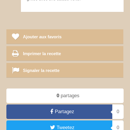
Ajouter aux favoris
Imprimer la recette
Signaler la recette
0
partages
Partagez
0
Tweetez
0