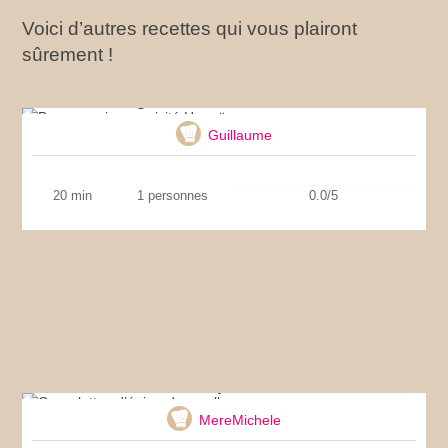
Voici d’autres recettes qui vous plairont
sûrement !
Burger maison revisité Hawaï
Guillaume
20 min
1 personnes
0.0/5
Cassolettes d’épinards moelleux
MereMichele