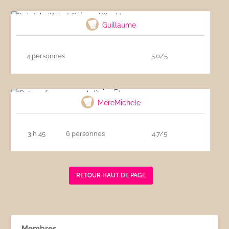
Falafels (Robot Cuiseur KCook)
Guillaume
4 personnes
5.0/5
Pot-au-feu espagnol dit cocido
MereMichele
3 h 45
6 personnes
4.7/5
RETOUR HAUT DE PAGE
Membres