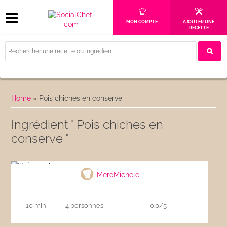
MON COMPTE
AJOUTER UNE
RECETTE
Home
»
Pois chiches en conserve
Ingrédient " Pois chiches en
conserve "
Pois chiches au cumin
MereMichele
10 min
4 personnes
0.0/5