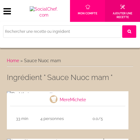
MON COMPTE
AJOUTER UNE
RECETTE
Home
»
Sauce Nuoc mam
Ingrédient " Sauce Nuoc mam "
Pad thaï aux crevettes
MereMichele
33 min
4 personnes
0.0/5
La meilleure recette de nems au porc