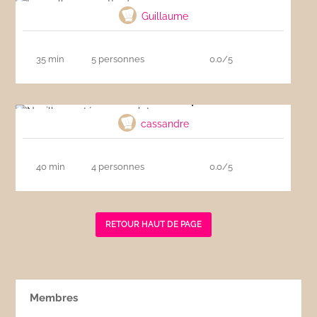
Guillaume
35 min
5 personnes
0.0/5
Nouilles sautées au poulet
cassandre
40 min
4 personnes
0.0/5
RETOUR HAUT DE PAGE
Membres