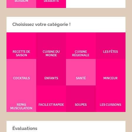
BOISSON
DESSERTS
Choisissez votre catégorie !
RECETTE DE
CUISINE DU
CUISINE
LES FÊTES
SAISON
MONDE
RÉGIONALE
COCKTAILS
ENFANTS
SANTÉ
MINCEUR
REPAS
FACILE ET RAPIDE
SOUPES
LES CUISSONS
MUSCULATION
Évaluations