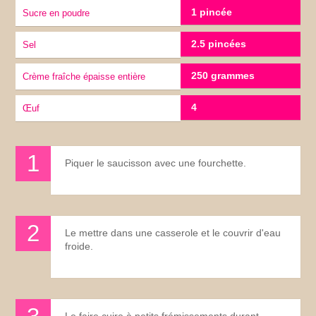
1 pincée
sucre en poudre
2.5 pincées
sel
250 grammes
crème fraîche épaisse entière
4
œuf
Piquer le saucisson avec une fourchette.
Le mettre dans une casserole et le couvrir d'eau
froide.
Le faire cuire à petits frémissements durant