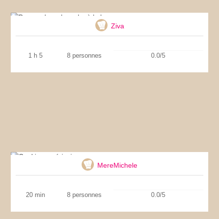
Banana bread – cake à la banane
Ziva
1 h 5
8 personnes
0.0/5
Cookies américains
MereMichele
20 min
8 personnes
0.0/5