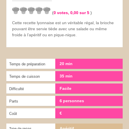
(
0
votes,
0,00
sur 5
)
Cette recette lyonnaise est un véritable régal, la brioche
pouvant être servie tiède avec une salade ou même
froide à l’apéritif ou en pique-nique.
20 min
Temps de préparation
35 min
Temps de cuisson
Facile
Difficulté
6 personnes
Parts
€
Coût
Apéritif
Type de repas