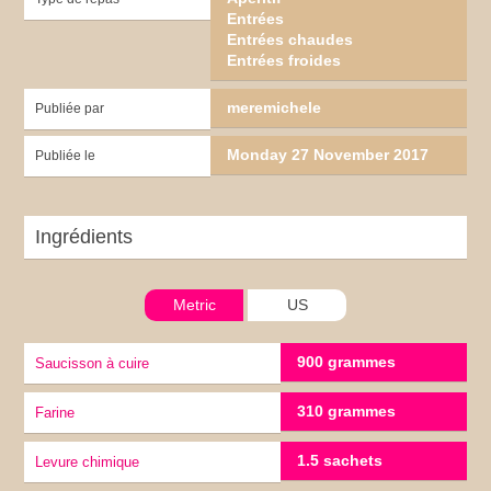
Entrées
Entrées chaudes
Entrées froides
meremichele
Publiée par
Monday 27 November 2017
Publiée le
Ingrédients
Metric
US
900 grammes
Saucisson à cuire
310 grammes
Farine
1.5 sachets
Levure chimique