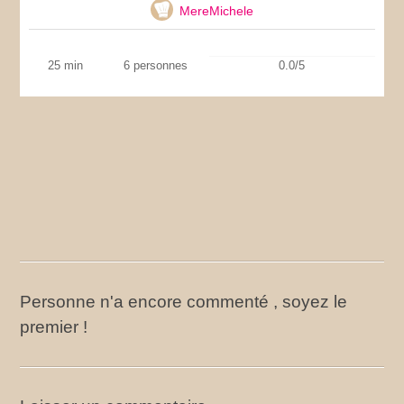
MereMichele
25 min
6 personnes
0.0/5
Personne n'a encore commenté , soyez le
premier !