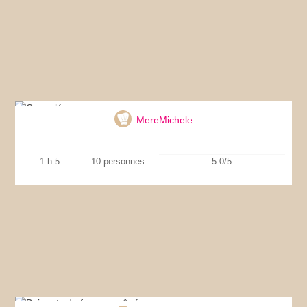
Cannelés
MereMichele
1 h 5
10 personnes
5.0/5
Beignets de fromage râpé