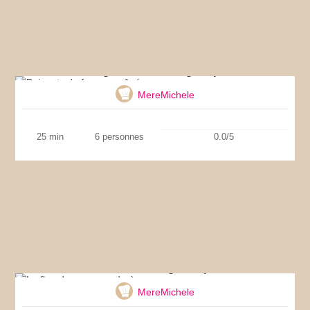
Beignets de fromage râpé
MereMichele
25 min
6 personnes
0.0/5
Le flan de mon grand-père
MereMichele