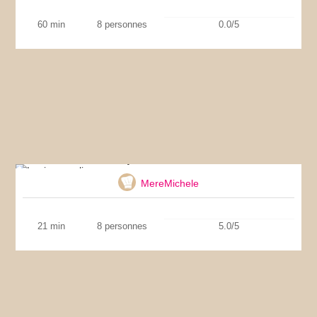
60 min
8 personnes
0.0/5
Lapin aux olives
MereMichele
21 min
8 personnes
5.0/5