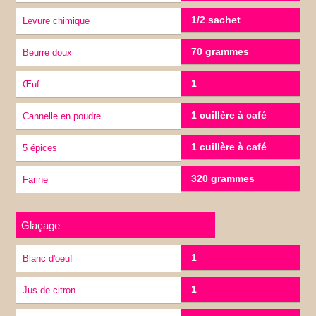
1/2 sachet
Levure chimique
70 grammes
Beurre doux
1
œuf
1 cuillère à café
Cannelle en poudre
1 cuillère à café
5 épices
320 grammes
Farine
Glaçage
1
Blanc d'oeuf
1
Jus de citron