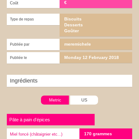
€
Coût
Biscuits
Type de repas
Desserts
Goûter
meremichele
Publiée par
Monday 12 February 2018
Publiée le
Ingrédients
Metric
US
Pâte à pain d'épices
170 grammes
Miel foncé (châtaignier etc...)