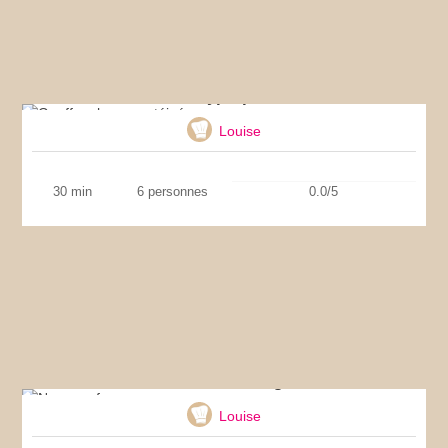
Gauffres hyperprotéinées
Louise
30 min
6 personnes
0.0/5
Naan au fromage
Louise