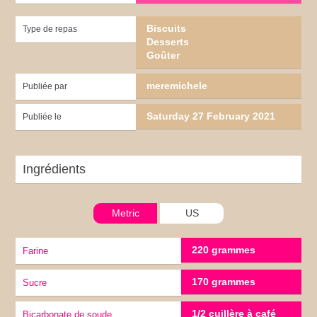
Biscuits
Type de repas
Desserts
Goûter
meremichele
Publiée par
Saturday 27 February 2021
Publiée le
Ingrédients
Metric
US
220 grammes
Farine
170 grammes
Sucre
1/2 cuillère à café
Bicarbonate de soude