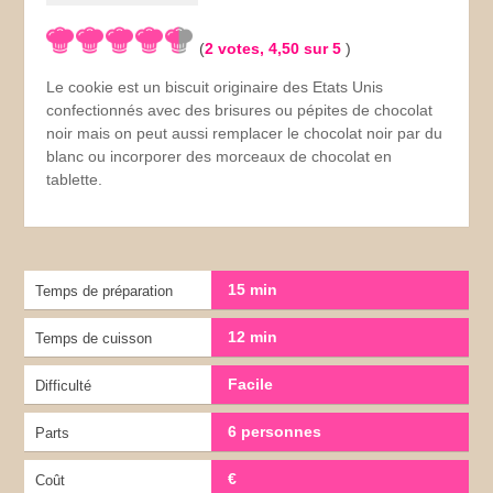
(
2
votes,
4,50
sur 5
)
Le cookie est un biscuit originaire des Etats Unis
confectionnés avec des brisures ou pépites de chocolat
noir mais on peut aussi remplacer le chocolat noir par du
blanc ou incorporer des morceaux de chocolat en
tablette.
15 min
Temps de préparation
12 min
Temps de cuisson
Facile
Difficulté
6 personnes
Parts
€
Coût