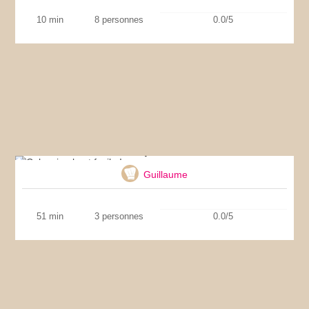
10 min
8 personnes
0.0/5
Cake simple et facile !
Guillaume
51 min
3 personnes
0.0/5