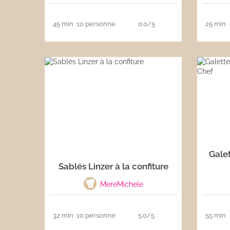
45 min
10 personnes
0.0/5
25 min
Galet
Sablés Linzer à la confiture
MereMichele
32 min
10 personnes
5.0/5
55 min