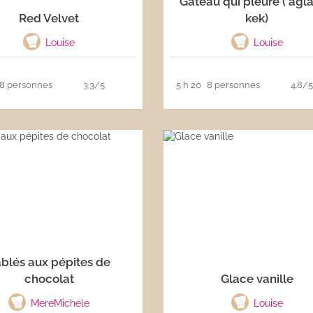
Gâteau qui pleure ( agl
Red Velvet
kek)
Louise
Louise
8 personnes
3.3/5
5 h 20
8 personnes
4.8/
blés aux pépites de
chocolat
Glace vanille
MereMichele
Louise