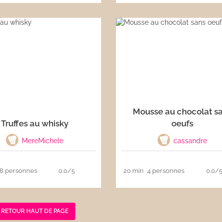
Mousse au chocolat s
Truffes au whisky
oeufs
MereMichele
cassandre
8 personnes
0.0/5
20 min
4 personnes
0.0/
RETOUR HAUT DE PAGE