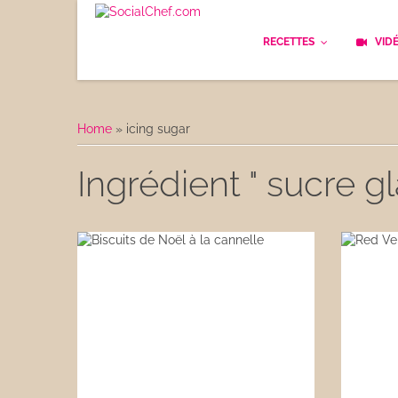
RECETTES
VID
Les bases
Cockt
Home
»
icing sugar
Le Pain
Cuisi
Ingrédient " sucre gl
Apéritifs
Cuisin
Déjeuner
Enfan
Entrées
Facile
Plats
Les C
Goûter
Les F
Desserts