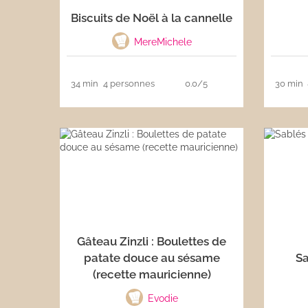
Biscuits de Noël à la cannelle
Les sauces
MereMichele
Boissons
34 min
4 personnes
0.0/5
30 min
Gâteau Zinzli : Boulettes de
patate douce au sésame
Sa
(recette mauricienne)
Evodie