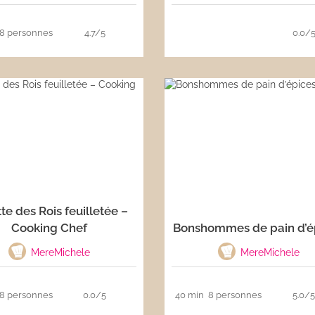
8 personnes
4.7/5
0.0/
te des Rois feuilletée –
Cooking Chef
Bonshommes de pain d’é
MereMichele
MereMichele
8 personnes
0.0/5
40 min
8 personnes
5.0/