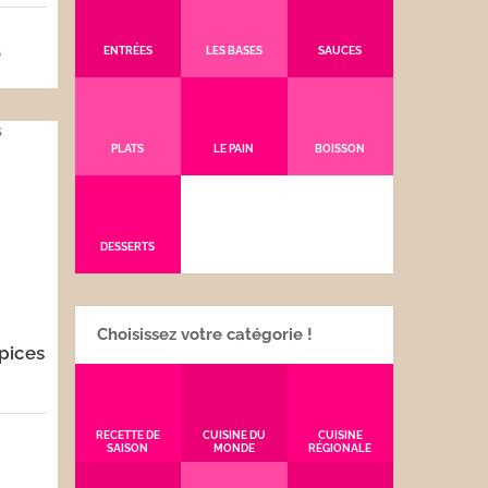
5
ENTRÉES
LES BASES
SAUCES
PLATS
LE PAIN
BOISSON
DESSERTS
Choisissez votre catégorie !
pices
RECETTE DE
CUISINE DU
CUISINE
SAISON
MONDE
RÉGIONALE
5