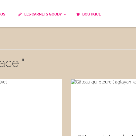
ÉOS
LES CARNETS GOODY
BOUTIQUE
ails
Temps de cuisson
Minceur
Spécialité culinaire
ne du monde
Recettes saisonnières
ace "
Les astuces Goody
e française traditionnelle
Repas musculation
ts
Robots multifonctions
 et rapide
Healthy
uissons
Les soupes
êtes