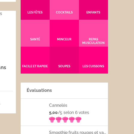
LES FÊTES
COCKTAILS
ENFANTS
SANTÉ
MINCEUR
REPAS
MUSCULATION
ans
FACILE ET RAPIDE
SOUPES
LES CUISSONS
Évaluations
5
Cannelés
5,00
/5 selon 6
votes
Smoothie fruits rouges et yaourt