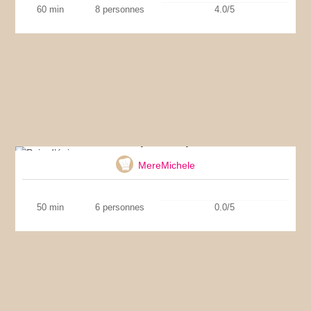
60 min
8 personnes
4.0/5
Pain d’épices express
MereMichele
50 min
6 personnes
0.0/5