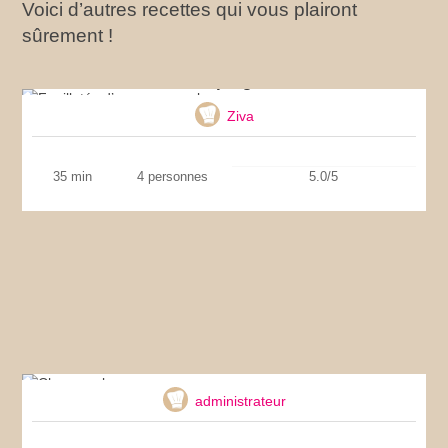
Voici d’autres recettes qui vous plairont
sûrement !
Feuilletés d’asperges au bacon
Ziva
35 min
4 personnes
5.0/5
Cheesecake
administrateur