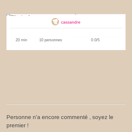
Pâte à crêpe
cassandre
20 min
10 personnes
0.0/5
Personne n'a encore commenté , soyez le
premier !