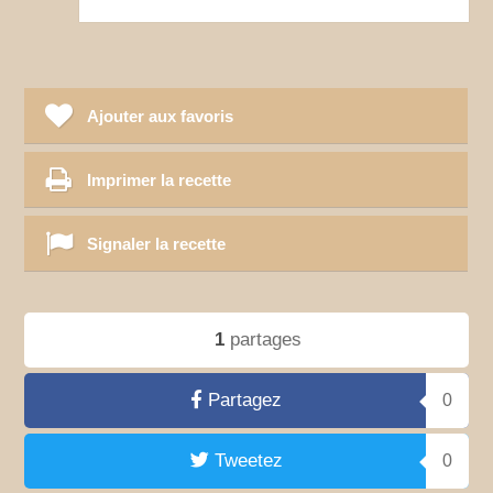
Ajouter aux favoris
Imprimer la recette
Signaler la recette
1
partages
Partagez
0
Tweetez
0