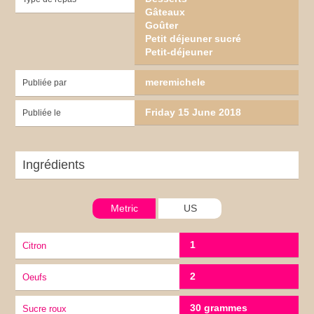
Gâteaux
Goûter
Petit déjeuner sucré
Petit-déjeuner
meremichele
Publiée par
Friday 15 June 2018
Publiée le
Ingrédients
Metric
US
1
citron
2
Oeufs
30 grammes
Sucre roux