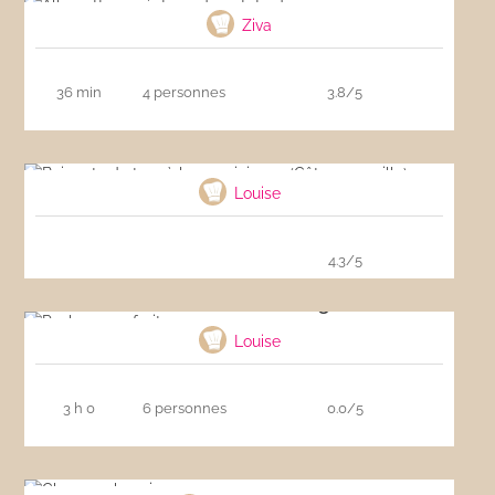
Ziva
36 min
4 personnes
3.8/5
Beignets de taro à la mauricienne (Gâteau
arouille)
Louise
4.3/5
Pavlova aux fruits rouges
Louise
3 h 0
6 personnes
0.0/5
Cheesecake minceur