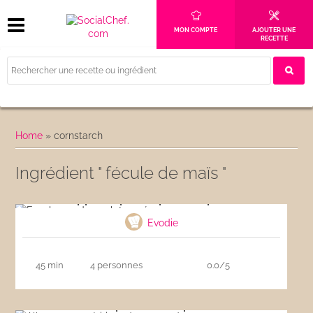
MON COMPTE
AJOUTER UNE
RECETTE
Home
»
cornstarch
Ingrédient " fécule de maïs "
Escaloppe de poulet pané au parmesan
Evodie
45 min
4 personnes
0.0/5
Allumettes apéritives de patate douce