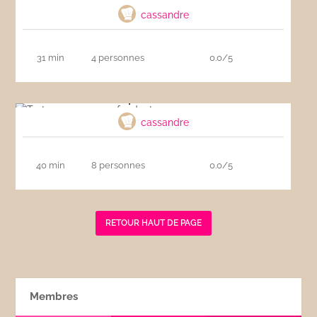
cassandre
31 min
4 personnes
0.0/5
Tarte aux pommes fondante
cassandre
40 min
8 personnes
0.0/5
RETOUR HAUT DE PAGE
Membres