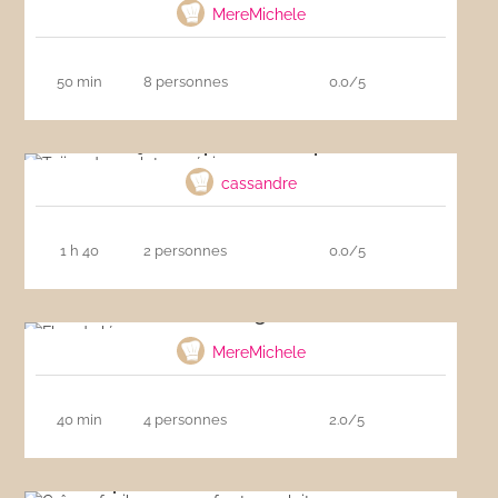
MereMichele
50 min
8 personnes
0.0/5
Tajine de poulet aux épices
cassandre
1 h 40
2 personnes
0.0/5
Flan de légumes
MereMichele
40 min
4 personnes
2.0/5
Crêpes faciles sans œufs et sans lait