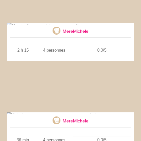
Souris d’agneau à la sauce menthe
MereMichele
2 h 15
4 personnes
0.0/5
Salade de couscous aux courgettes et fruits
secs
MereMichele
36 min
4 personnes
0.0/5