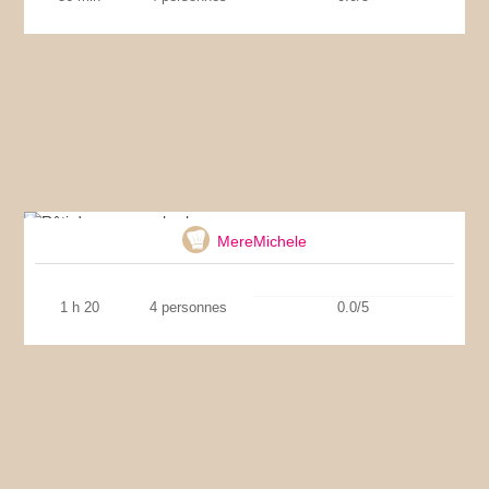
Rôti de veau aux herbes
MereMichele
1 h 20
4 personnes
0.0/5