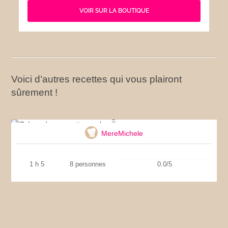
VOIR SUR LA BOUTIQUE
Voici d’autres recettes qui vous plairont
sûrement !
Crème de courgettes au basilic
MereMichele
1 h 5
8 personnes
0.0/5