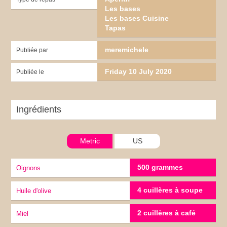
Les bases
Les bases Cuisine
Tapas
meremichele
Publiée par
Friday 10 July 2020
Publiée le
Ingrédients
Metric
US
500 grammes
Oignons
4 cuillères à soupe
Huile d'olive
2 cuillères à café
miel