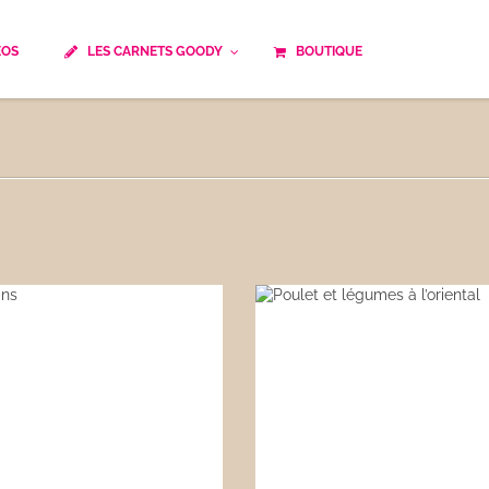
ÉOS
LES CARNETS GOODY
BOUTIQUE
ails
Temps de cuisson
Minceur
Spécialité culinaire
ne du monde
Recettes saisonnières
Les astuces Goody
e française traditionnelle
Repas musculation
ts
Robots multifonctions
 et rapide
Healthy
uissons
Les soupes
êtes