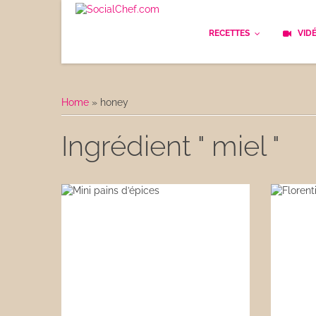
RECETTES
VID
Les bases
Cockt
Home
»
honey
Le Pain
Cuisi
Ingrédient " miel "
Apéritifs
Cuisin
Déjeuner
Enfan
Entrées
Facile
Plats
Les C
Goûter
Les F
Desserts