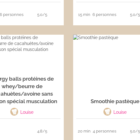
6 personnes
5.0/5
15 min
6 personnes
5.0/
rgy balls protéines de
whey/beurre de
ahuètes/avoine sans
on spécial musculation
Smoothie pastèque
Louise
Louise
4.8/5
20 min
4 personnes
5.0/