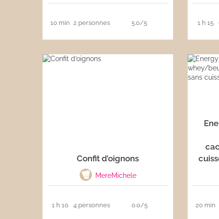
10 min
2 personnes
5.0/5
1 h 15
Ene
cac
Confit d’oignons
cuiss
MereMichele
1 h 10
4 personnes
0.0/5
20 min