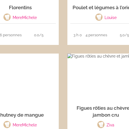
Florentins
Poulet et légumes à l’ori
MereMichele
Louise
6 personnes
0.0/5
3 h 0
4 personnes
5.0/
Figues rôties au chèvre
hutney de mangue
jambon cru
MereMichele
Ziva