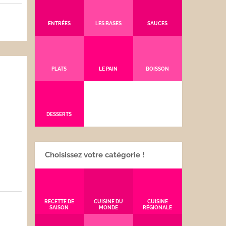
5
ENTRÉES
LES BASES
SAUCES
PLATS
LE PAIN
BOISSON
DESSERTS
Choisissez votre catégorie !
RECETTE DE
CUISINE DU
CUISINE
SAISON
MONDE
RÉGIONALE
5