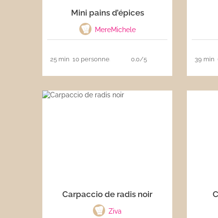
Mini pains d’épices
Les sauces
MereMichele
Boissons
25 min
10 personnes
0.0/5
39 min
Carpaccio de radis noir
C
Ziva