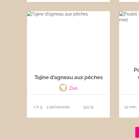
P
Tajine d’agneau aux pêches
Ziva
1 h 5
2 personnes
5.0/5
12 min