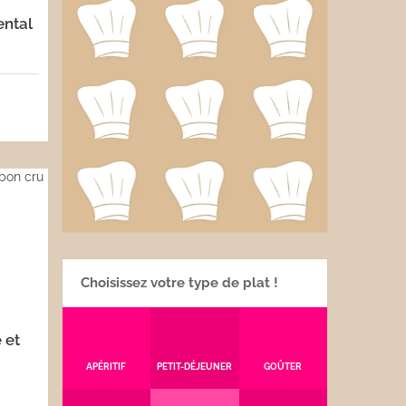
ental
5
Choisissez votre type de plat !
 et
APÉRITIF
PETIT-DÉJEUNER
GOÛTER