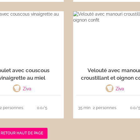
oulet avec couscous
Velouté avec manour
vinaigrette au miel
croustillant et oignon co
Ziva
Ziva
2 personnes
0.0/5
35 min
2 personnes
0.0/
RETOUR HAUT DE PAGE