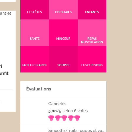
LES FÊTES
COCKTAILS
ENFANTS
SANTÉ
MINCEUR
REPAS
MUSCULATION
i
FACILE ET RAPIDE
SOUPES
LES CUISSONS
nfit
Évaluations
5
Cannelés
5,00
/5 selon 6
votes
Smoothie fruits rouges et yaourt